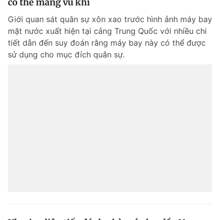
có thể mang vũ khí
Giới quan sát quân sự xôn xao trước hình ảnh máy bay
Đọc Thanh Niên trên điện thoại
mặt nước xuất hiện tại cảng Trung Quốc với nhiều chi
tiết dẫn đến suy đoán rằng máy bay này có thể được
sử dụng cho mục đích quân sự.
Theo dõi báo trên
Hotline
Liên hệ quảng cáo
0906 645 777
0908 780 404
Đặt báo
Quảng cáo
RSS
Tòa soạn
Chính sách bảo m
Tổng biên tập: Nguyễn Ngọc Toàn
Phó tổng biên tập thường trực: Hải Thành
Phó tổng biên tập: Lâm Hiếu Dũng
Phó tổng biên tập: Trần Việt Hưng
Tổng thư ký tòa soạn: Đức Trung
Giấy phép xuất bản số 110/GP - BTTTT cấp ngày 24.3.2020