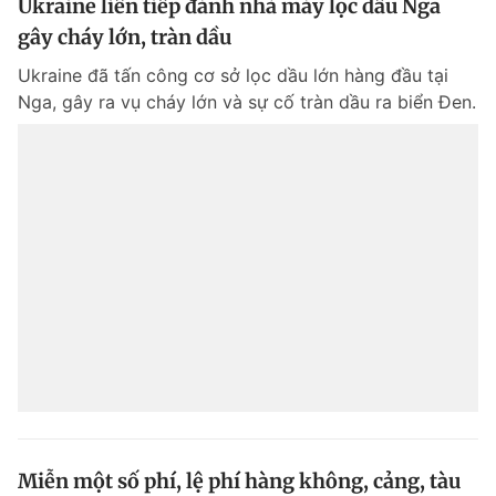
Ukraine liên tiếp đánh nhà máy lọc dầu Nga
© 2003-2026 Bản quyền thuộc về Báo Thanh Niên. Cấm sao chép
gây cháy lớn, tràn dầu
dưới mọi hình thức nếu không có sự chấp thuận bằng văn bản.
Phát triển bởi ePi Technologies, JSC.
Ukraine đã tấn công cơ sở lọc dầu lớn hàng đầu tại
Nga, gây ra vụ cháy lớn và sự cố tràn dầu ra biển Đen.
Miễn một số phí, lệ phí hàng không, cảng, tàu