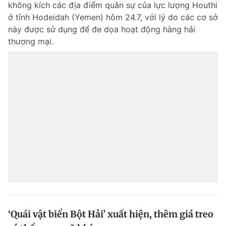
không kích các địa điểm quân sự của lực lượng Houthi
Chuyên mục khác
ở tỉnh Hodeidah (Yemen) hôm 24.7, với lý do các cơ sở
Tin đã xem
này được sử dụng để đe dọa hoạt động hàng hải
Chào ngày mới
Tin 24h
thương mại.
Đăng xuất
Tin thị trường
Tin 360
Video
Magazine
Sản phẩm khác
Tiện ích
Bạn cần biết
Thông tin tòa soạn
Liên hệ quảng cáo
‘Quái vật biển Bột Hải’ xuất hiện, thêm giá treo