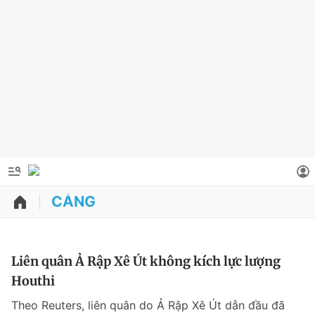
CẢNG
QUẢNG CÁO
ĐẶT BÁO
Thông tin tài khoản
Liên quân Ả Rập Xê Út không kích lực lượng
Houthi
Đổi mật khẩu
Chuyên mục
Theo Reuters, liên quân do Ả Rập Xê Út dẫn đầu đã
Tin đã lưu