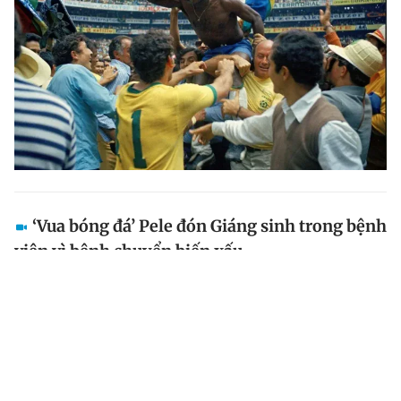
‘Vua bóng đá’ Pele đón Giáng sinh trong bệnh
viện vì bệnh chuyển biến xấu
Đội ngũ y tế và gia đình của ‘Vua bóng đá ’ Pele hôm
21.12 cho biết, huyền thoại Brazil sẽ trải qua lễ Giáng
sinh trong bệnh viện, khi căn bệnh ung thư ngày càng
nặng bên cạnh các vấn đề về thận và tim.