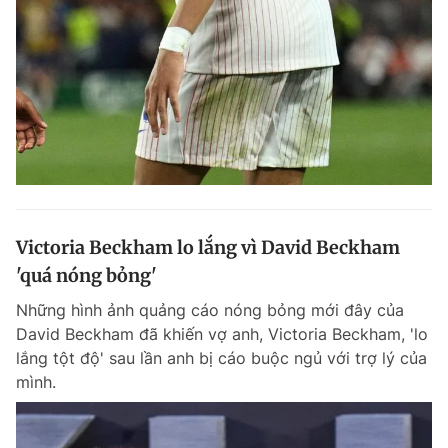
Đọc Thanh Niên trên điện thoại
Theo dõi báo trên
Victoria Beckham lo lắng vì David Beckham
Hotline
Liên hệ quảng cáo
0906 645 777
0908 780 404
'quá nóng bỏng'
Những hình ảnh quảng cáo nóng bỏng mới đây của
Đặt báo
Quảng cáo
RSS
Tòa soạn
Chính sách bảo m
David Beckham đã khiến vợ anh, Victoria Beckham, 'lo
lắng tột độ' sau lần anh bị cáo buộc ngủ với trợ lý của
Tổng biên tập: Nguyễn Ngọc Toàn
Phó tổng biên tập thường trực: Hải Thành
mình.
Phó tổng biên tập: Lâm Hiếu Dũng
Phó tổng biên tập: Trần Việt Hưng
Tổng thư ký tòa soạn: Đức Trung