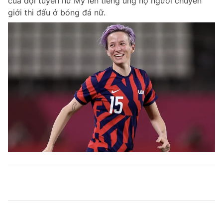
của đội tuyển nữ Mỹ lên tiếng ủng hộ người chuyển
giới thi đấu ở bóng đá nữ.