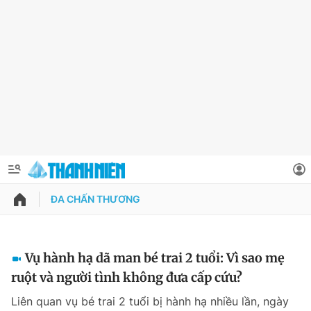
ĐA CHẤN THƯƠNG
QUẢNG CÁO
ĐẶT BÁO
Thông tin tài khoản
Vụ hành hạ dã man bé trai 2 tuổi: Vì sao mẹ
ruột và người tình không đưa cấp cứu?
Đổi mật khẩu
Chuyên mục
Liên quan vụ bé trai 2 tuổi bị hành hạ nhiều lần, ngày
Tin đã lưu