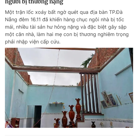
người bị thương nặng
Một trận lốc xoáy bất ngờ quét qua địa bàn TP.Đà
Nẵng đêm 16.11 đã khiến hàng chục ngôi nhà bị tốc
Đọc Thanh Niên trên điện thoại
mái, nhiều tài sản hư hỏng nặng và đặc biệt gây sập
một căn nhà, làm hai mẹ con bị thương nghiêm trọng
phải nhập viện cấp cứu.
Theo dõi báo trên
Hotline
Liên hệ quảng cáo
0906 645 777
0908 780 404
Đặt báo
Quảng cáo
RSS
Tòa soạn
Chính sách bảo m
Tổng biên tập: Nguyễn Ngọc Toàn
Phó tổng biên tập thường trực: Hải Thành
Phó tổng biên tập: Lâm Hiếu Dũng
Phó tổng biên tập: Trần Việt Hưng
Tổng thư ký tòa soạn: Đức Trung