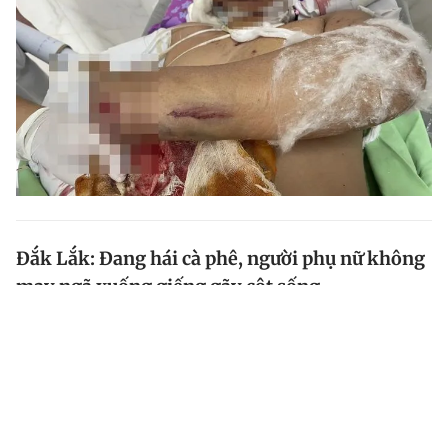
Đắk Lắk: Đang hái cà phê, người phụ nữ không
may ngã xuống giếng gãy cột sống
Một phụ nữ đang hái cà phê ở Đắk Lắk không may
ngã xuống giếng bị gãy cột sống, liệt hai chân được
đưa đến bệnh viện cấp cứu.