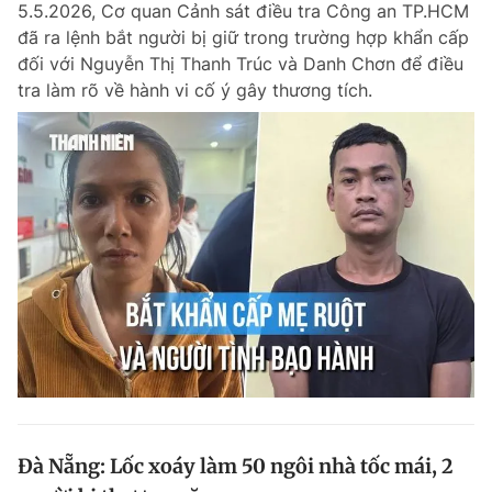
5.5.2026, Cơ quan Cảnh sát điều tra Công an TP.HCM
Chuyên mục khác
đã ra lệnh bắt người bị giữ trong trường hợp khẩn cấp
Tin đã xem
đối với Nguyễn Thị Thanh Trúc và Danh Chơn để điều
Chào ngày mới
Tin 24h
tra làm rõ về hành vi cố ý gây thương tích.
Đăng xuất
Tin thị trường
Tin 360
Video
Magazine
Sản phẩm khác
Tiện ích
Bạn cần biết
Thông tin tòa soạn
Liên hệ quảng cáo
Đà Nẵng: Lốc xoáy làm 50 ngôi nhà tốc mái, 2