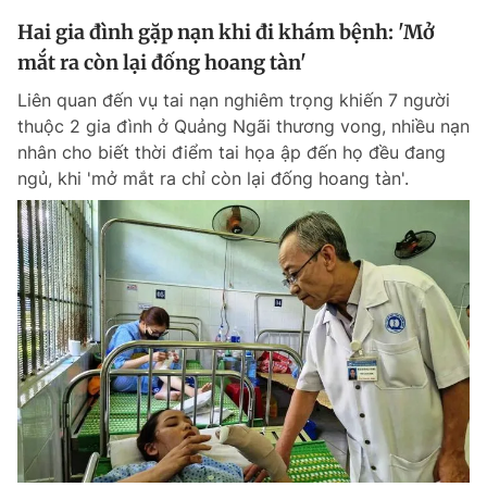
Giấy phép xuất bản số 110/GP - BTTTT cấp ngày 24.3.2020
Hai gia đình gặp nạn khi đi khám bệnh: 'Mở
© 2003-2026 Bản quyền thuộc về Báo Thanh Niên. Cấm sao chép
mắt ra còn lại đống hoang tàn'
dưới mọi hình thức nếu không có sự chấp thuận bằng văn bản.
Phát triển bởi ePi Technologies, JSC.
Liên quan đến vụ tai nạn nghiêm trọng khiến 7 người
thuộc 2 gia đình ở Quảng Ngãi thương vong, nhiều nạn
nhân cho biết thời điểm tai họa ập đến họ đều đang
ngủ, khi 'mở mắt ra chỉ còn lại đống hoang tàn'.