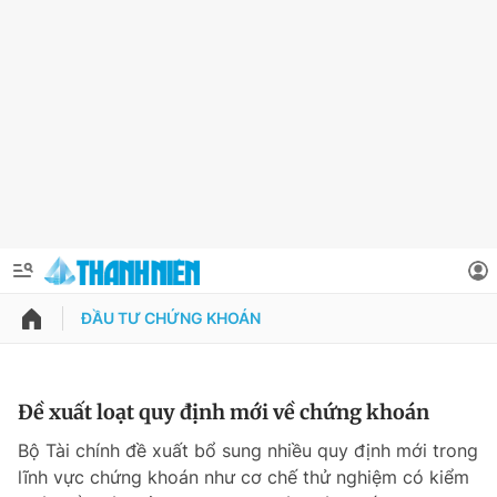
ĐẦU TƯ CHỨNG KHOÁN
QUẢNG CÁO
ĐẶT BÁO
Thông tin tài khoản
Đề xuất loạt quy định mới về chứng khoán
Đổi mật khẩu
Bộ Tài chính đề xuất bổ sung nhiều quy định mới trong
Chuyên mục
lĩnh vực chứng khoán như cơ chế thử nghiệm có kiểm
Tin đã lưu