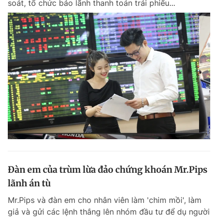
soát, tổ chức bảo lãnh thanh toán trái phiếu...
Chuyên mục khác
Tin đã xem
Chào ngày mới
Tin 24h
Đăng xuất
Tin thị trường
Tin 360
Video
Magazine
Sản phẩm khác
Tiện ích
Bạn cần biết
Đàn em của trùm lừa đảo chứng khoán Mr.Pips
Thông tin tòa soạn
Liên hệ quảng cáo
lãnh án tù
Mr.Pips và đàn em cho nhân viên làm 'chim mồi', làm
giả và gửi các lệnh thắng lên nhóm đầu tư để dụ người