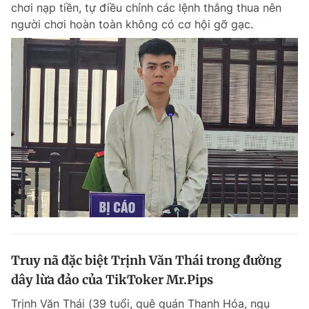
chơi nạp tiền, tự điều chỉnh các lệnh thắng thua nên
người chơi hoàn toàn không có cơ hội gỡ gạc.
Đọc Thanh Niên trên điện thoại
Theo dõi báo trên
Hotline
Liên hệ quảng cáo
0906 645 777
0908 780 404
Đặt báo
Quảng cáo
RSS
Tòa soạn
Chính sách bảo m
Tổng biên tập: Nguyễn Ngọc Toàn
Truy nã đặc biệt Trịnh Văn Thái trong đường
Phó tổng biên tập thường trực: Hải Thành
Phó tổng biên tập: Lâm Hiếu Dũng
dây lừa đảo của TikToker Mr.Pips
Phó tổng biên tập: Trần Việt Hưng
Tổng thư ký tòa soạn: Đức Trung
Trịnh Văn Thái (39 tuổi, quê quán Thanh Hóa, ngụ