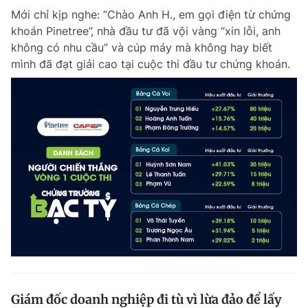
Mới chỉ kịp nghe: “Chào Anh H., em gọi điện từ chứng
khoán Pinetree”, nhà đầu tư đã vội vàng “xin lỗi, anh
không có nhu cầu” và cúp máy mà không hay biết
mình đã đạt giải cao tại cuộc thi đầu tư chứng khoán.
Giám đốc doanh nghiệp đi tù vì lừa đảo để lấy