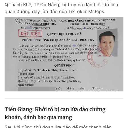
Q.Thanh Khê, TP.Đà Nẵng) bị truy nã đặc biệt do liên
Giấy phép xuất bản số 110/GP - BTTTT cấp ngày 24.3.2020
© 2003-2026 Bản quyền thuộc về Báo Thanh Niên. Cấm sao chép
quan đường dây lừa đảo của TikToker Mr.Pips.
dưới mọi hình thức nếu không có sự chấp thuận bằng văn bản.
Phát triển bởi ePi Technologies, JSC.
Tiền Giang: Khởi tố bị can lừa đảo chứng
khoán, đánh bạc qua mạng
Sau khi dùng thủ đoạn lừa đảo để một thanh niên