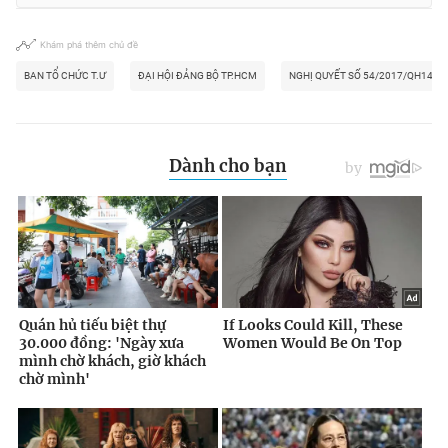
Khám phá thêm chủ đề
BAN TỔ CHỨC T.Ư
ĐẠI HỘI ĐẢNG BỘ TP.HCM
NGHỊ QUYẾT SỐ 54/2017/QH14