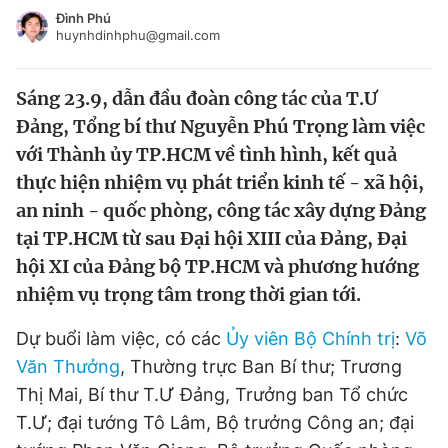
Tin đã xem
Đình Phú
huynhdinhphu@gmail.com
Chào ngày mới
Tin 24h
Đăng xuất
Sáng 23.9, dẫn đầu đoàn công tác của T.Ư
Tin thị trường
Tin 360
Đảng, Tổng bí thư Nguyễn Phú Trọng làm việc
với Thành ủy TP.HCM về tình hình, kết quả
Video
Magazine
thực hiện nhiệm vụ phát triển kinh tế - xã hội,
an ninh - quốc phòng, công tác xây dựng Đảng
Sản phẩm khác
tại TP.HCM từ sau Đại hội XIII của Đảng, Đại
hội XI của Đảng bộ TP.HCM và phương hướng
Tiện ích
Bạn cần biết
nhiệm vụ trọng tâm trong thời gian tới.
Thông tin tòa soạn
Liên hệ quảng cáo
Dự buổi làm việc, có các
Ủy viên Bộ Chính trị
:
Võ
Văn Thưởng
, Thường trực Ban Bí thư; Trương
Thị Mai, Bí thư T.Ư Đảng, Trưởng ban Tổ chức
T.Ư; đại tướng Tô Lâm, Bộ trưởng Công an; đại