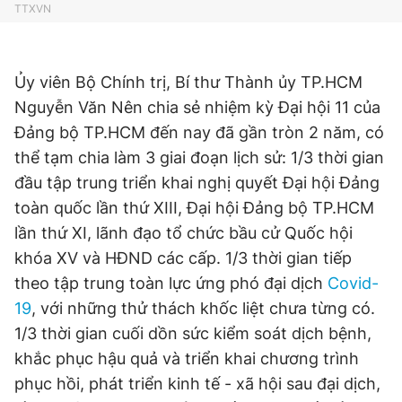
© 2003-2026 Bản quyền thuộc về Báo Thanh Niên. Cấm sao
TTXVN
chép dưới mọi hình thức nếu không có sự chấp thuận bằng văn
bản. Phát triển bởi ePi Technologies, JSC.
Ủy viên Bộ Chính trị, Bí thư Thành ủy TP.HCM
Nguyễn Văn Nên chia sẻ nhiệm kỳ Đại hội 11 của
Đảng bộ TP.HCM đến nay đã gần tròn 2 năm, có
thể tạm chia làm 3 giai đoạn lịch sử: 1/3 thời gian
đầu tập trung triển khai nghị quyết Đại hội Đảng
toàn quốc lần thứ XIII, Đại hội Đảng bộ TP.HCM
lần thứ XI, lãnh đạo tổ chức bầu cử Quốc hội
khóa XV và HĐND các cấp. 1/3 thời gian tiếp
theo tập trung toàn lực ứng phó đại dịch
Covid-
19
, với những thử thách khốc liệt chưa từng có.
1/3 thời gian cuối dồn sức kiểm soát dịch bệnh,
khắc phục hậu quả và triển khai chương trình
phục hồi, phát triển kinh tế - xã hội sau đại dịch,