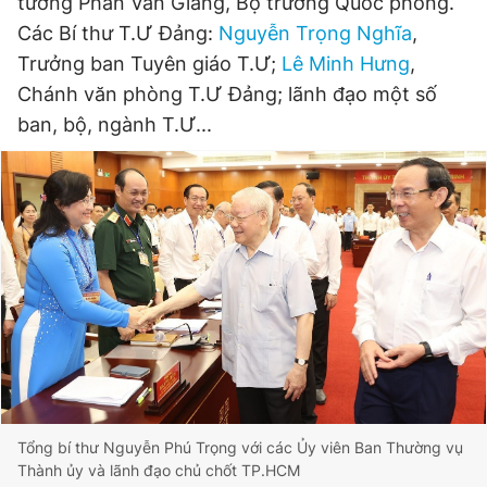
tướng Phan Văn Giang, Bộ trưởng Quốc phòng.
Các Bí thư T.Ư Đảng:
Nguyễn Trọng Nghĩa
,
Đọc Thanh Niên trên điện thoại
Trưởng ban Tuyên giáo T.Ư;
Lê Minh Hưng
,
Chánh văn phòng T.Ư Đảng; lãnh đạo một số
ban, bộ, ngành T.Ư...
Theo dõi báo trên
Hotline
Liên hệ quảng cáo
0906 645 777
0908 780 404
Đặt báo
Quảng cáo
RSS
Tòa soạn
Chính sách bảo
Tổng biên tập: Nguyễn Ngọc Toàn
Phó tổng biên tập thường trực: Hải Thành
Phó tổng biên tập: Lâm Hiếu Dũng
Phó tổng biên tập: Trần Việt Hưng
Tổng thư ký tòa soạn: Đức Trung
Tổng bí thư Nguyễn Phú Trọng với các Ủy viên Ban Thường vụ
Thành ủy và lãnh đạo chủ chốt TP.HCM
Giấy phép xuất bản số 110/GP - BTTTT cấp ngày 24.3.2020