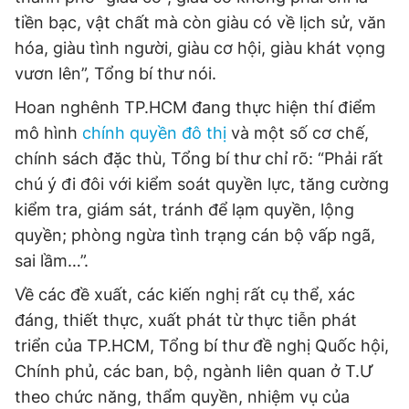
tiền bạc, vật chất mà còn giàu có về lịch sử, văn
hóa, giàu tình người, giàu cơ hội, giàu khát vọng
vươn lên”, Tổng bí thư nói.
Hoan nghênh TP.HCM đang thực hiện thí điểm
mô hình
chính quyền đô thị
và một số cơ chế,
chính sách đặc thù, Tổng bí thư chỉ rõ: “Phải rất
chú ý đi đôi với kiểm soát quyền lực, tăng cường
kiểm tra, giám sát, tránh để lạm quyền, lộng
quyền; phòng ngừa tình trạng cán bộ vấp ngã,
sai lầm…”.
Về các đề xuất, các kiến nghị rất cụ thể, xác
đáng, thiết thực, xuất phát từ thực tiễn phát
triển của TP.HCM, Tổng bí thư đề nghị Quốc hội,
Chính phủ, các ban, bộ, ngành liên quan ở T.Ư
theo chức năng, thẩm quyền, nhiệm vụ của