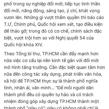
phố trong sự nghiệp đổi mới; tiếp tục tinh thần
đổi mới, năng động, sáng tạo, ý chí, khát vọng
vươn lên. Những gì vượt thẩm quyền thì báo cáo
T.Ư, Chính phủ, Quốc hội xem xét, tạo điều kiện
để tháo gỡ; trong đó có cơ chế, chính sách đặc
biệt, vượt trội hơn so với Nghị quyết 54 của
Quốc hội khóa XIV.
Theo Tổng bí thư, TP.HCM cần đẩy mạnh hơn
nữa việc cơ cấu lại nền kinh tế gắn với đổi mới
mô hình tăng trưởng. Cần đặc biệt quan tâm hơn
nữa đến công tác xây dựng, phát triển văn hóa,
xã hội để TP.HCM thực sự là thành phố nghĩa
tình, nhân ái, văn minh… “Để mỗi người dân
thành phố đều có quyền tự hào và có trách
nhiệm đóng góp xây dựng TP.HCM thành một
thành phố “giàu có”; giàu có không phải chỉ là