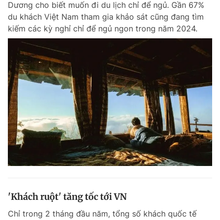
Dương cho biết muốn đi du lịch chỉ để ngủ. Gần 67%
Chuyên mục khác
du khách Việt Nam tham gia khảo sát cũng đang tìm
Tin đã xem
kiếm các kỳ nghỉ chỉ để ngủ ngon trong năm 2024.
Chào ngày mới
Tin 24h
Đăng xuất
Tin thị trường
Tin 360
Video
Magazine
Sản phẩm khác
Tiện ích
Bạn cần biết
Thông tin tòa soạn
Liên hệ quảng cáo
'Khách ruột' tăng tốc tới VN
Chỉ trong 2 tháng đầu năm, tổng số khách quốc tế