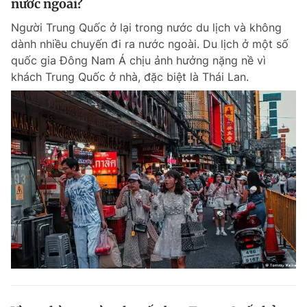
nước ngoài?
Giấy phép xuất bản số 110/GP - BTTTT cấp ngày 24.3.2020
© 2003-2026 Bản quyền thuộc về Báo Thanh Niên. Cấm sao chép
Người Trung Quốc ở lại trong nước du lịch và không
dưới mọi hình thức nếu không có sự chấp thuận bằng văn bản.
dành nhiều chuyến đi ra nước ngoài. Du lịch ở một số
Phát triển bởi ePi Technologies, JSC.
quốc gia Đông Nam Á chịu ảnh hưởng nặng nề vì
khách Trung Quốc ở nhà, đặc biệt là Thái Lan.