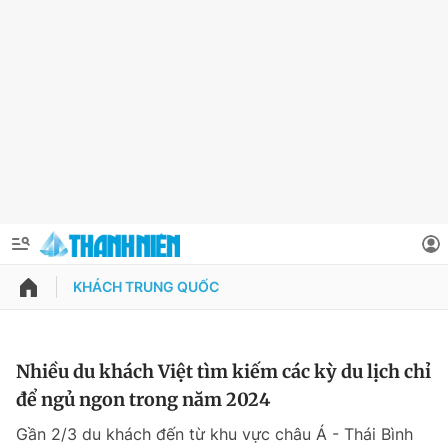
KHÁCH TRUNG QUỐC
QUẢNG CÁO
ĐẶT BÁO
Thông tin tài khoản
Nhiều du khách Việt tìm kiếm các kỳ du lịch chỉ
để ngủ ngon trong năm 2024
Đổi mật khẩu
Chuyên mục
Gần 2/3 du khách đến từ khu vực châu Á - Thái Bình
Tin đã lưu