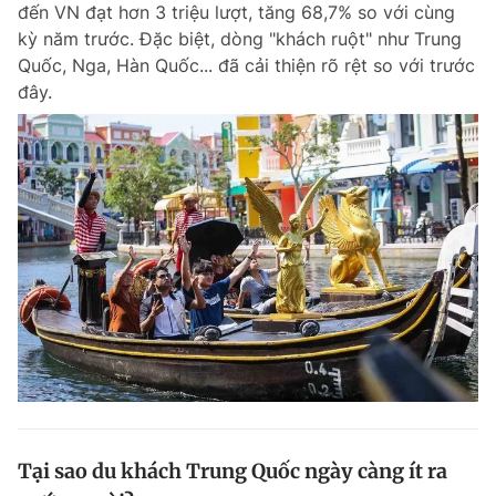
đến VN đạt hơn 3 triệu lượt, tăng 68,7% so với cùng
kỳ năm trước. Đặc biệt, dòng "khách ruột" như Trung
Quốc, Nga, Hàn Quốc... đã cải thiện rõ rệt so với trước
Đọc Thanh Niên trên điện thoại
đây.
Theo dõi báo trên
Hotline
Liên hệ quảng cáo
0906 645 777
0908 780 404
Đặt báo
Quảng cáo
RSS
Tòa soạn
Chính sách bảo m
Tổng biên tập: Nguyễn Ngọc Toàn
Phó tổng biên tập thường trực: Hải Thành
Phó tổng biên tập: Lâm Hiếu Dũng
Phó tổng biên tập: Trần Việt Hưng
Tại sao du khách Trung Quốc ngày càng ít ra
Tổng thư ký tòa soạn: Đức Trung