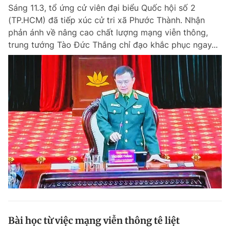
Sáng 11.3, tổ ứng cử viên đại biểu Quốc hội số 2
(TP.HCM) đã tiếp xúc cử tri xã Phước Thành. Nhận
phản ánh về nâng cao chất lượng mạng viễn thông,
Đọc Thanh Niên trên điện thoại
trung tướng Tào Đức Thắng chỉ đạo khắc phục ngay...
Theo dõi báo trên
Hotline
Liên hệ quảng cáo
0906 645 777
0908 780 404
Đặt báo
Quảng cáo
RSS
Tòa soạn
Chính sách bảo m
Tổng biên tập: Nguyễn Ngọc Toàn
Phó tổng biên tập thường trực: Hải Thành
Phó tổng biên tập: Lâm Hiếu Dũng
Phó tổng biên tập: Trần Việt Hưng
Bài học từ việc mạng viễn thông tê liệt
Tổng thư ký tòa soạn: Đức Trung