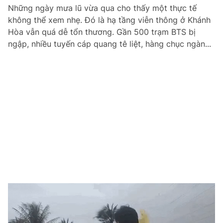
Những ngày mưa lũ vừa qua cho thấy một thực tế
Giấy phép xuất bản số 110/GP - BTTTT cấp ngày 24.3.2020
© 2003-2026 Bản quyền thuộc về Báo Thanh Niên. Cấm sao chép
không thể xem nhẹ. Đó là hạ tầng viễn thông ở Khánh
dưới mọi hình thức nếu không có sự chấp thuận bằng văn bản.
Hòa vẫn quá dễ tổn thương. Gần 500 trạm BTS bị
Phát triển bởi ePi Technologies, JSC.
ngập, nhiều tuyến cáp quang tê liệt, hàng chục ngàn...