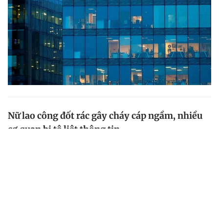
Nữ lao công đốt rác gây cháy cáp ngầm, nhiều
cơ quan bị tê liệt thông tin
Để tránh phải hót rác đẩy về điểm tập kết, nữ lao
công ở Phú Thọ đã đốt và hất tro xuống cống ngầm
gây cháy cáp viễn thông. Hàng loạt cơ quan nhà nước,
người dân bị tê liệt thông tin.