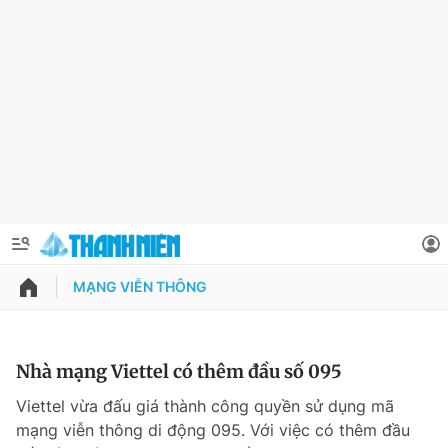
MẠNG VIỄN THÔNG
QUẢNG CÁO
ĐẶT BÁO
Thông tin tài khoản
Nhà mạng Viettel có thêm đầu số 095
Đổi mật khẩu
Viettel vừa đấu giá thành công quyền sử dụng mã
Chuyên mục
mạng viễn thông di động 095. Với việc có thêm đầu
Tin đã lưu