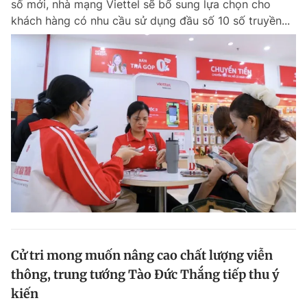
số mới, nhà mạng Viettel sẽ bổ sung lựa chọn cho
Chuyên mục khác
khách hàng có nhu cầu sử dụng đầu số 10 số truyền...
Tin đã xem
Chào ngày mới
Tin 24h
Đăng xuất
Tin thị trường
Tin 360
Video
Magazine
Sản phẩm khác
Tiện ích
Bạn cần biết
Thông tin tòa soạn
Liên hệ quảng cáo
Cử tri mong muốn nâng cao chất lượng viễn
thông, trung tướng Tào Đức Thắng tiếp thu ý
kiến