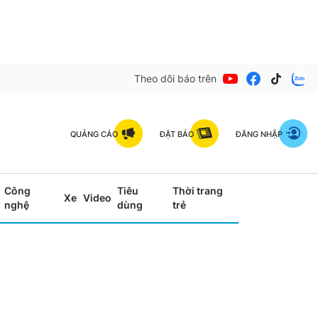
Theo dõi báo trên
QUẢNG CÁO
ĐẶT BÁO
ĐĂNG NHẬP
Công
Tiêu
Thời trang
Xe
Video
nghệ
dùng
trẻ