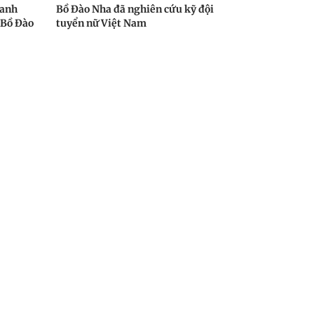
hanh
Bồ Đào Nha đã nghiên cứu kỹ đội
 Bồ Đào
tuyển nữ Việt Nam