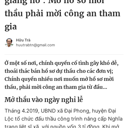
giang hồ : Mở hồ sơ mời
Chuyên mục khác
thầu phải mời công an tham
Tin đã xem
Chào ngày mới
Tin 24h
gia
Đăng xuất
Tin thị trường
Tin 360
Hữu Trà
huutrabtn@gmail.com
Video
Magazine
Ở một số nơi, chính quyền cố tình gây khó dễ,
thoái thác bán hồ sơ dự thầu cho các đơn vị;
Sản phẩm khác
Chính quyền nhiều nơi muốn mở hồ sơ mời
thầu, phải mời công an tham gia từ đầu...
Tiện ích
Bạn cần biết
Mở thầu vào ngày nghỉ lễ
Thông tin tòa soạn
Liên hệ quảng cáo
Tháng 4.2019, UBND xã Đại Phong, huyện Đại
Lộc tổ chức đấu thầu công trình nâng cấp Nghĩa
trang liệt sĩ xã, với nguồn vốn 3 tỉ đồng. Khi mở