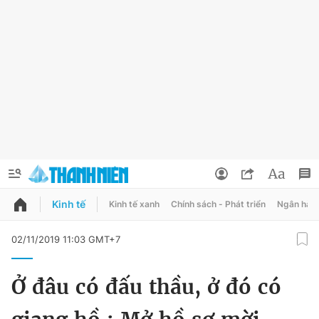
Kinh tế
Kinh tế xanh
Chính sách - Phát triển
Ngân hàn
QUẢNG CÁO
ĐẶT BÁO
02/11/2019 11:03 GMT+7
Thông tin tài khoản
Ở đâu có đấu thầu, ở đó có
Đổi mật khẩu
Chuyên mục
Tin đã lưu