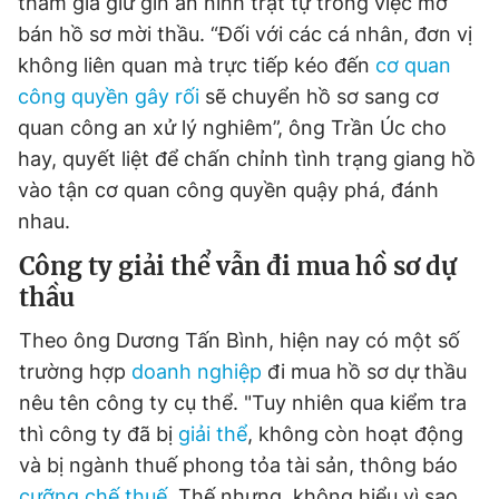
tham gia giữ gìn an ninh trật tự trong việc mở
bán hồ sơ mời thầu. “Đối với các cá nhân, đơn vị
không liên quan mà trực tiếp kéo đến
cơ quan
công quyền
gây rối
sẽ chuyển hồ sơ sang cơ
quan công an xử lý nghiêm”, ông Trần Úc cho
hay, quyết liệt để chấn chỉnh tình trạng giang hồ
vào tận cơ quan công quyền quậy phá, đánh
nhau.
Công ty giải thể vẫn đi mua hồ sơ dự
thầu
Theo ông Dương Tấn Bình, hiện nay có một số
trường hợp
doanh nghiệp
đi mua hồ sơ dự thầu
nêu tên công ty cụ thể. "Tuy nhiên qua kiểm tra
thì công ty đã bị
giải thể
, không còn hoạt động
và bị ngành thuế phong tỏa tài sản, thông báo
cưỡng chế thuế
. Thế nhưng, không hiểu vì sao