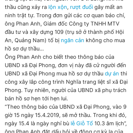
thầu cũng xảy ra
lộn xộn
,
rượt đuổi
gây mất an
ninh trật tự. Trong đơn gửi các cơ quan báo chí,
Đọc Thanh Niên trên điện thoại
ông Phan Anh, Giám đốc Công ty TNHH MTV
đầu tư và xây dựng 109 (trụ sở ở thành phố Hội
An, Quảng Nam) tố bị
ngăn cản
không cho mua
hồ sơ dự thầu…
Ông Phan Anh cho biết theo thông báo của
Theo dõi báo trên
UBND xã Đại Phong, đơn vị này đã cử người đến
UBND xã Đại Phong mua hồ sơ dự thầu
dự án
thi
Hotline
Liên hệ quảng cáo
0906 645 777
0908 780 404
công xây lắp công trình Nghĩa trang liệt sĩ xã Đại
Phong. Tuy nhiên, người của UBND xã phụ trách
Đặt báo
Quảng cáo
RSS
Tòa soạn
Chính sách bảo
bán hồ sơ hẹn tới hẹn lui.
“Theo thông báo của UBND xã Đại Phong, vào 9
Tổng biên tập: Nguyễn Ngọc Toàn
Phó tổng biên tập thường trực: Hải Thành
giờ 15 ngày 15.4.2019, sẽ mở thầu. Trong khi đó,
Phó tổng biên tập: Lâm Hiếu Dũng
ngày 15.4 là ngày nghỉ bù
lễ Giỗ Tổ
10.3 âm lịch”,
Phó tổng biên tập: Trần Việt Hưng
Tổng thư ký tòa soạn: Đức Trung
ông Phan Anh đặt dấu hỏi về động cơ kỳ lạ của