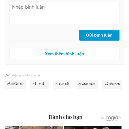
Gửi bình luận
Xem thêm bình luận
Khám phá thêm chủ đề
VỐN ĐẦU TƯ
ĐẤU THẦU
GIANG HỒ
QUẢNG NAM
XÃ HỘI ĐEN