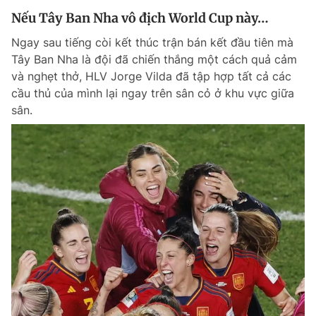
Nếu Tây Ban Nha vô địch World Cup này…
Ngay sau tiếng còi kết thúc trận bán kết đầu tiên mà
Tây Ban Nha là đội đã chiến thắng một cách quả cảm
và nghẹt thở, HLV Jorge Vilda đã tập hợp tất cả các
cầu thủ của mình lại ngay trên sân cỏ ở khu vực giữa
sân.