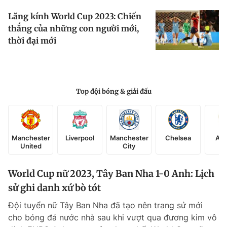
Lăng kính World Cup 2023: Chiến
thắng của những con người mới,
thời đại mới
Top đội bóng & giải đấu
Manchester
Liverpool
Manchester
Chelsea
Ars
United
City
World Cup nữ 2023, Tây Ban Nha 1-0 Anh: Lịch
sử ghi danh xứ bò tót
Đội tuyển nữ Tây Ban Nha đã tạo nên trang sử mới
cho bóng đá nước nhà sau khi vượt qua đương kim vô