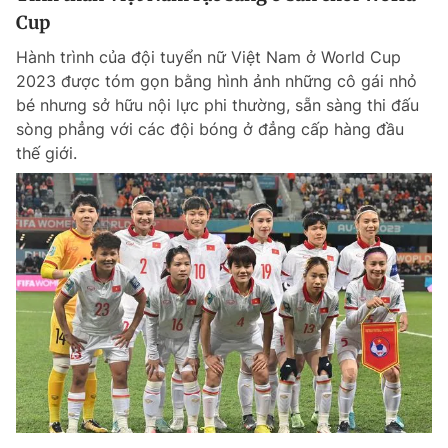
Cup
Hành trình của đội tuyển nữ Việt Nam ở World Cup
Đọc Thanh Niên trên điện thoại
2023 được tóm gọn bằng hình ảnh những cô gái nhỏ
bé nhưng sở hữu nội lực phi thường, sẵn sàng thi đấu
sòng phẳng với các đội bóng ở đẳng cấp hàng đầu
thế giới.
Theo dõi báo trên
Hotline
Liên hệ quảng cáo
0906 645 777
0908 780 404
Đặt báo
Quảng cáo
RSS
Tòa soạn
Chính sách bảo m
Tổng biên tập: Nguyễn Ngọc Toàn
Phó tổng biên tập thường trực: Hải Thành
Phó tổng biên tập: Lâm Hiếu Dũng
Phó tổng biên tập: Trần Việt Hưng
Tổng thư ký tòa soạn: Đức Trung