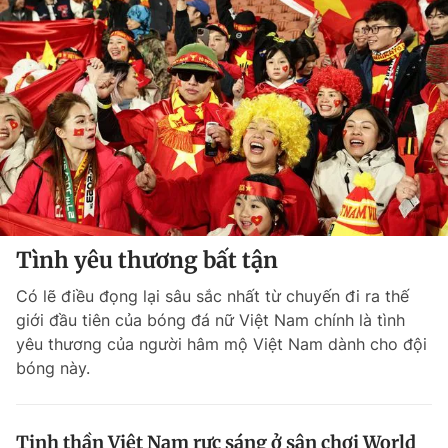
Chuyên mục khác
Tin đã xem
Chào ngày mới
Tin 24h
Đăng xuất
Tin thị trường
Tin 360
Video
Magazine
Tình yêu thương bất tận
Sản phẩm khác
Có lẽ điều đọng lại sâu sắc nhất từ chuyến đi ra thế
Tiện ích
Bạn cần biết
giới đầu tiên của bóng đá nữ Việt Nam chính là tình
yêu thương của người hâm mộ Việt Nam dành cho đội
Thông tin tòa soạn
Liên hệ quảng cáo
bóng này.
Tinh thần Việt Nam rực sáng ở sân chơi World