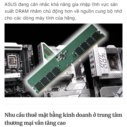
ASUS đang cân nhắc khả năng gia nhập lĩnh vực sản
xuất DRAM nhằm chủ động hơn về nguồn cung bộ nhớ
cho các dòng máy tính của hãng.
Đọc Thanh Niên trên điện thoại
Theo dõi báo trên
Hotline
Liên hệ quảng cáo
0906 645 777
0908 780 404
Đặt báo
Quảng cáo
RSS
Tòa soạn
Chính sách bảo m
Tổng biên tập: Nguyễn Ngọc Toàn
Phó tổng biên tập thường trực: Hải Thành
Phó tổng biên tập: Lâm Hiếu Dũng
Nhu cầu thuê mặt bằng kinh doanh ở trung tâm
Phó tổng biên tập: Trần Việt Hưng
thương mại vẫn tăng cao
Tổng thư ký tòa soạn: Đức Trung