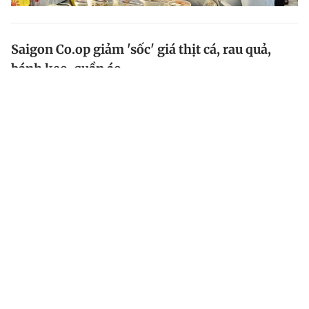
Saigon Co.op giảm 'sốc' giá thịt cá, rau quả,
bánh kẹo, quần áo...
Ngày 12.5, Liên hiệp Hợp tác xã thương mại TP.HCM
(Saigon Co.op) kỷ niệm 34 năm thành lập và tổ chức
nhiều chương trình khuyến mãi giá "sốc".