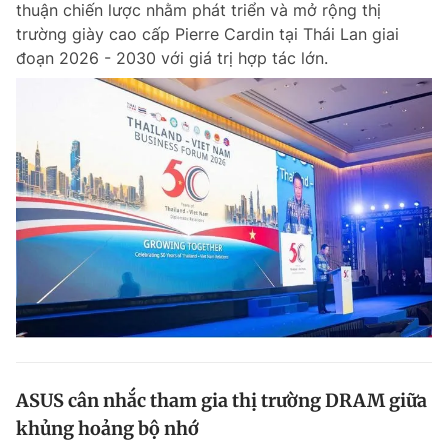
thuận chiến lược nhằm phát triển và mở rộng thị
Chuyên mục khác
trường giày cao cấp Pierre Cardin tại Thái Lan giai
Tin đã xem
đoạn 2026 - 2030 với giá trị hợp tác lớn.
Chào ngày mới
Tin 24h
Đăng xuất
Tin thị trường
Tin 360
Video
Magazine
Sản phẩm khác
Tiện ích
Bạn cần biết
Thông tin tòa soạn
Liên hệ quảng cáo
ASUS cân nhắc tham gia thị trường DRAM giữa
khủng hoảng bộ nhớ