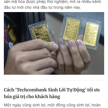
sản mã hóa được phép thử nghiệm, mở ra nhiều kênh
Chuyên mục khác
đầu tư mới cho nhà đầu tư trong năm nay.
Tin đã xem
Chào ngày mới
Tin 24h
Đăng xuất
Tin thị trường
Tin 360
Video
Magazine
Sản phẩm khác
Tiện ích
Bạn cần biết
Thông tin tòa soạn
Liên hệ quảng cáo
Cách 'Techcombank Sinh Lời Tự Động' tối ưu
hóa giá trị cho khách hàng
Một ngày cũng sinh lợi, một đồng cũng sinh lợi, hoàn