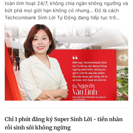
toàn linh hoạt 24/7; không chia ngăn không ngưỡng và
bứt phá mọi giới hạn không có nhưng… Đó là cách
Techcombank Sinh Lời Tự Động đang tiếp tục trở...
Đọc Thanh Niên trên điện thoại
Theo dõi báo trên
Hotline
Liên hệ quảng cáo
0906 645 777
0908 780 404
Đặt báo
Quảng cáo
RSS
Tòa soạn
Chính sách bảo m
Tổng biên tập: Nguyễn Ngọc Toàn
Phó tổng biên tập thường trực: Hải Thành
Phó tổng biên tập: Lâm Hiếu Dũng
Chỉ 1 phút đăng ký Super Sinh Lời - tiền nhàn
Phó tổng biên tập: Trần Việt Hưng
rỗi sinh sôi không ngừng
Tổng thư ký tòa soạn: Đức Trung