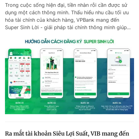
Trong cuộc sống hiện đại, tiền nhàn rỗi cần được sử
Giấy phép xuất bản số 110/GP - BTTTT cấp ngày 24.3.2020
© 2003-2026 Bản quyền thuộc về Báo Thanh Niên. Cấm sao chép
dụng một cách thông minh. Thấu hiểu nhu cầu tối ưu
dưới mọi hình thức nếu không có sự chấp thuận bằng văn bản.
hóa tài chính của khách hàng, VPBank mang đến
Phát triển bởi ePi Technologies, JSC.
Super Sinh Lời - giải pháp tài chính thông minh giúp...
Ra mắt tài khoản Siêu Lợi Suất, VIB mang đến