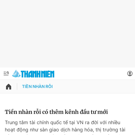
TIỀN NHÀN RỖI
QUẢNG CÁO
ĐẶT BÁO
Thông tin tài khoản
Tiền nhàn rỗi có thêm kênh đầu tư mới
Đổi mật khẩu
Trung tâm tài chính quốc tế tại VN ra đời với nhiều
Chuyên mục
hoạt động như sàn giao dịch hàng hóa, thị trường tài
Tin đã lưu