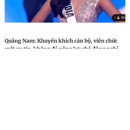
Quảng Nam: Khuyến khích cán bộ, viên chức
mất uy tín, không đủ năng lực chủ động nghỉ
việc
UBND tỉnh Quảng Nam yêu cầu cán bộ, công chức,
viên chức và người lao động phải thực hiện “4 xin, 4
luôn” khi tiếp xúc, làm việc với người dân. Người mất
uy tín, không đủ năng lực thì khuyến khích chủ động...