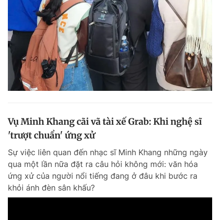
Đọc Thanh Niên trên điện thoại
Theo dõi báo trên
Vụ Minh Khang cãi vã tài xế Grab: Khi nghệ sĩ
Hotline
Liên hệ quảng cáo
0906 645 777
0908 780 404
'trượt chuẩn' ứng xử
Sự việc liên quan đến nhạc sĩ Minh Khang những ngày
Đặt báo
Quảng cáo
RSS
Tòa soạn
Chính sách bảo m
qua một lần nữa đặt ra câu hỏi không mới: văn hóa
ứng xử của người nổi tiếng đang ở đâu khi bước ra
Tổng biên tập: Nguyễn Ngọc Toàn
Phó tổng biên tập thường trực: Hải Thành
khỏi ánh đèn sân khấu?
Phó tổng biên tập: Lâm Hiếu Dũng
Phó tổng biên tập: Trần Việt Hưng
Tổng thư ký tòa soạn: Đức Trung