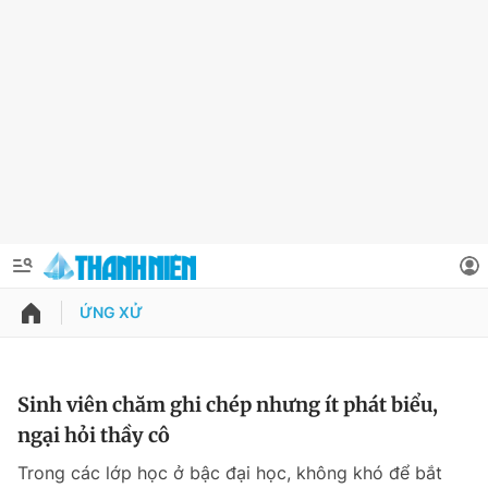
ỨNG XỬ
QUẢNG CÁO
ĐẶT BÁO
Thông tin tài khoản
Sinh viên chăm ghi chép nhưng ít phát biểu,
ngại hỏi thầy cô
Đổi mật khẩu
Chuyên mục
Trong các lớp học ở bậc đại học, không khó để bắt
Tin đã lưu