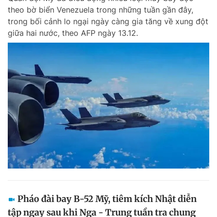
theo bờ biển Venezuela trong những tuần gần đây,
Giấy phép xuất bản số 110/GP - BTTTT cấp ngày 24.3.2020
© 2003-2026 Bản quyền thuộc về Báo Thanh Niên. Cấm sao chép
trong bối cảnh lo ngại ngày càng gia tăng về xung đột
dưới mọi hình thức nếu không có sự chấp thuận bằng văn bản.
giữa hai nước, theo AFP ngày 13.12.
Phát triển bởi ePi Technologies, JSC.
Pháo đài bay B-52 Mỹ, tiêm kích Nhật diễn
tập ngay sau khi Nga - Trung tuần tra chung