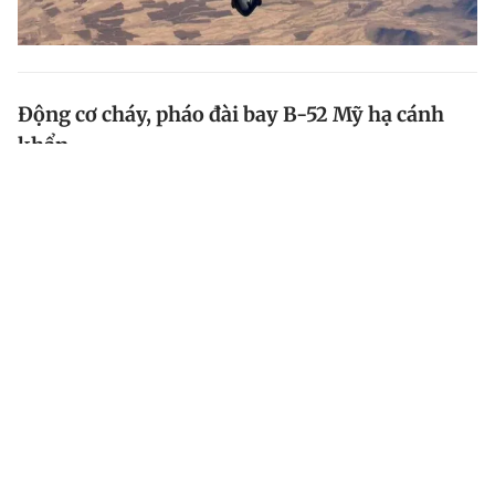
Động cơ cháy, pháo đài bay B-52 Mỹ hạ cánh
khẩn
Một máy bay ném bom B-52H của Không quân Mỹ đã
phải hạ cánh khẩn cấp tại căn cứ ở bang Bắc Dakota
gần đây do động cơ bị cháy.