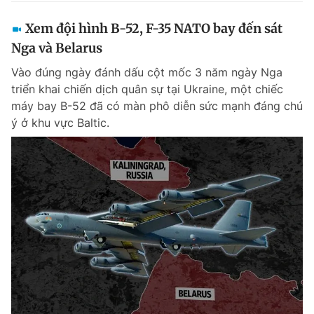
Xem đội hình B-52, F-35 NATO bay đến sát
Nga và Belarus
Vào đúng ngày đánh dấu cột mốc 3 năm ngày Nga
triển khai chiến dịch quân sự tại Ukraine, một chiếc
máy bay B-52 đã có màn phô diễn sức mạnh đáng chú
ý ở khu vực Baltic.