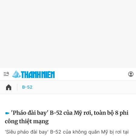
B-52
QUẢNG CÁO
ĐẶT BÁO
Thông tin tài khoản
'Pháo đài bay' B-52 của Mỹ rơi, toàn bộ 8 phi
công thiệt mạng
Đổi mật khẩu
Chuyên mục
'Siêu pháo đài bay' B-52 của không quân Mỹ bị rơi tại
Tin đã lưu