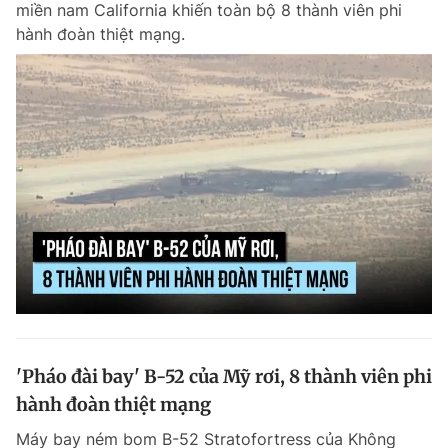
miền nam California khiến toàn bộ 8 thành viên phi
Chuyên mục khác
hành đoàn thiệt mạng.
Tin đã xem
Chào ngày mới
Tin 24h
Đăng xuất
Tin thị trường
Tin 360
Video
Magazine
Sản phẩm khác
Tiện ích
Bạn cần biết
Thông tin tòa soạn
Liên hệ quảng cáo
'Pháo đài bay' B-52 của Mỹ rơi, 8 thành viên phi
hành đoàn thiệt mạng
Máy bay ném bom B-52 Stratofortress của Không