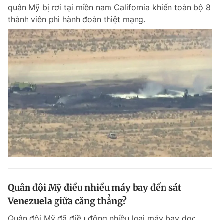
quân Mỹ bị rơi tại miền nam California khiến toàn bộ 8
thành viên phi hành đoàn thiệt mạng.
Đọc Thanh Niên trên điện thoại
Theo dõi báo trên
Hotline
Liên hệ quảng cáo
0906 645 777
0908 780 404
Đặt báo
Quảng cáo
RSS
Tòa soạn
Chính sách bảo m
Tổng biên tập: Nguyễn Ngọc Toàn
Quân đội Mỹ điều nhiều máy bay đến sát
Phó tổng biên tập thường trực: Hải Thành
Phó tổng biên tập: Lâm Hiếu Dũng
Venezuela giữa căng thẳng?
Phó tổng biên tập: Trần Việt Hưng
Tổng thư ký tòa soạn: Đức Trung
Quân đội Mỹ đã điều động nhiều loại máy bay dọc