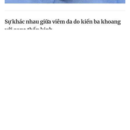
Sự khác nhau giữa viêm da do kiến ba khoang
với zona thần kinh
Với zona thần kinh, các mụn nước có thể phân bố
dạng chùm, mảng trên nền hồng ban, trong khi đó
người bị viêm da tiếp xúc kiến ba khoang, các mụn
nước thường nhỏ, có màu đỏ, mụn mủ, có xu hướng...