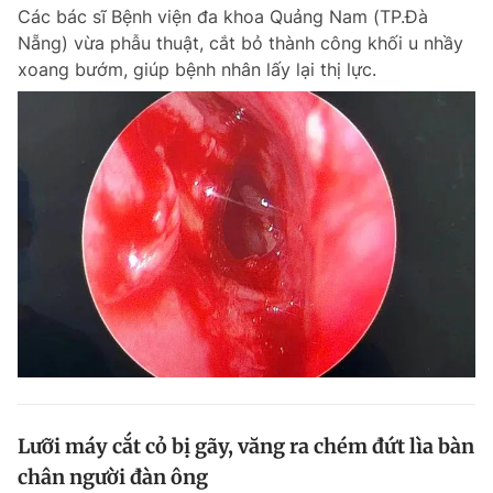
Các bác sĩ Bệnh viện đa khoa Quảng Nam (TP.Đà
Nẵng) vừa phẫu thuật, cắt bỏ thành công khối u nhầy
xoang bướm, giúp bệnh nhân lấy lại thị lực.
Đọc Thanh Niên trên điện thoại
Theo dõi báo trên
Hotline
Liên hệ quảng cáo
0906 645 777
0908 780 404
Đặt báo
Quảng cáo
RSS
Tòa soạn
Chính sách bảo m
Tổng biên tập: Nguyễn Ngọc Toàn
Phó tổng biên tập thường trực: Hải Thành
Phó tổng biên tập: Lâm Hiếu Dũng
Lưỡi máy cắt cỏ bị gãy, văng ra chém đứt lìa bàn
Phó tổng biên tập: Trần Việt Hưng
chân người đàn ông
Tổng thư ký tòa soạn: Đức Trung