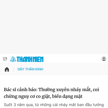
DÂY THẦN KINH
QUẢNG CÁO
ĐẶT BÁO
Thông tin tài khoản
Bác sĩ cảnh báo: Thường xuyên nháy mắt, coi
chừng nguy cơ co giật, biến dạng mặt
Đổi mật khẩu
Chuyên mục
Suốt 3 năm qua, từ những cái nháy mắt ban đầu tưởng
Tin đã lưu