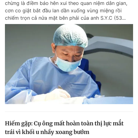
chừng là điềm báo hên xui theo quan niệm dân gian,
Chuyên mục khác
cơn co giật bắt đầu lan dần xuống vùng miệng rồi
Tin đã xem
chiếm trọn cả nửa mặt bên phải của anh S.Y.C (53...
Chào ngày mới
Tin 24h
Đăng xuất
Tin thị trường
Tin 360
Video
Magazine
Sản phẩm khác
Tiện ích
Bạn cần biết
Thông tin tòa soạn
Liên hệ quảng cáo
Hiếm gặp: Cụ ông mất hoàn toàn thị lực mắt
trái vì khối u nhầy xoang bướm