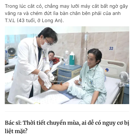
Trong lúc cắt cỏ, chẳng may lưỡi máy cắt bất ngờ gãy
Giấy phép xuất bản số 110/GP - BTTTT cấp ngày 24.3.2020
© 2003-2026 Bản quyền thuộc về Báo Thanh Niên. Cấm sao chép
văng ra và chém đứt lìa bàn chân bên phải của anh
dưới mọi hình thức nếu không có sự chấp thuận bằng văn bản.
T.V.L (43 tuổi, ở Long An).
Phát triển bởi ePi Technologies, JSC.
Bác sĩ: Thời tiết chuyển mùa, ai dễ có nguy cơ bị
liệt mặt?