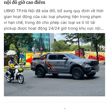
nội đô giờ cao điểm
Giấy phép xuất bản số 110/GP - BTTTT cấp ngày 24.3.2020
© 2003-2026 Bản quyền thuộc về Báo Thanh Niên. Cấm sao chép
UBND TP.Hà Nội đã sửa đổi, bổ sung quy định về thời
dưới mọi hình thức nếu không có sự chấp thuận bằng văn bản.
gian hoạt động của các loại phương tiện trong phạm
Phát triển bởi ePi Technologies, JSC.
vi hạn chế, trong đó cho phép các loại xe ô tô tải
pickup được hoạt động 24/24 giờ trong khu vực nội...