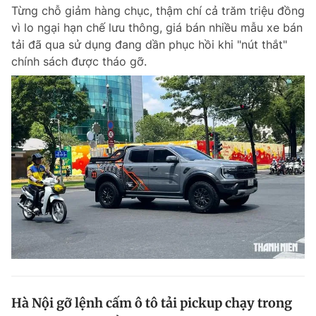
Từng chỗ giảm hàng chục, thậm chí cả trăm triệu đồng
vì lo ngại hạn chế lưu thông, giá bán nhiều mẫu xe bán
tải đã qua sử dụng đang dần phục hồi khi "nút thắt"
Đọc Thanh Niên trên điện thoại
chính sách được tháo gỡ.
Theo dõi báo trên
Hotline
Liên hệ quảng cáo
0906 645 777
0908 780 404
Đặt báo
Quảng cáo
RSS
Tòa soạn
Chính sách bảo m
Tổng biên tập: Nguyễn Ngọc Toàn
Phó tổng biên tập thường trực: Hải Thành
Phó tổng biên tập: Lâm Hiếu Dũng
Phó tổng biên tập: Trần Việt Hưng
Hà Nội gỡ lệnh cấm ô tô tải pickup chạy trong
Tổng thư ký tòa soạn: Đức Trung