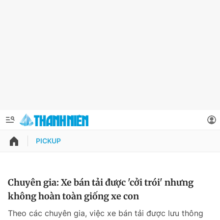
PICKUP
QUẢNG CÁO
ĐẶT BÁO
Thông tin tài khoản
Chuyên gia: Xe bán tải được 'cởi trói' nhưng
không hoàn toàn giống xe con
Đổi mật khẩu
Chuyên mục
Theo các chuyên gia, việc xe bán tải được lưu thông
Tin đã lưu