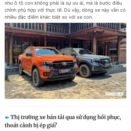
như ô tô con không phải là sự ưu ái, mà là bước điều
Chuyên mục khác
chỉnh phù hợp với thực tế. Dù vậy, dòng xe này vẫn có
Tin đã xem
nhiều đặc điểm khác biệt so với xe con.
Chào ngày mới
Tin 24h
Đăng xuất
Tin thị trường
Tin 360
Video
Magazine
Sản phẩm khác
Tiện ích
Bạn cần biết
Thông tin tòa soạn
Liên hệ quảng cáo
Thị trường xe bán tải qua sử dụng hồi phục,
thoát cảnh bị ép giá?