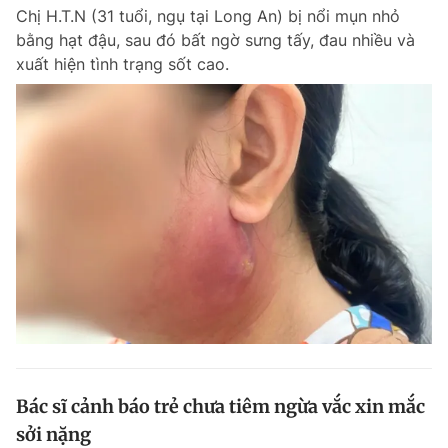
Chị H.T.N (31 tuổi, ngụ tại Long An) bị nổi mụn nhỏ
Giấy phép xuất bản số 110/GP - BTTTT cấp ngày 24.3.2020
© 2003-2026 Bản quyền thuộc về Báo Thanh Niên. Cấm sao chép
bằng hạt đậu, sau đó bất ngờ sưng tấy, đau nhiều và
dưới mọi hình thức nếu không có sự chấp thuận bằng văn bản.
xuất hiện tình trạng sốt cao.
Phát triển bởi ePi Technologies, JSC.
Bác sĩ cảnh báo trẻ chưa tiêm ngừa vắc xin mắc
sởi nặng