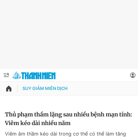
SUY GIẢM MIỄN DỊCH
QUẢNG CÁO
ĐẶT BÁO
Thông tin tài khoản
Thủ phạm thầm lặng sau nhiều bệnh mạn tính:
Viêm kéo dài nhiều năm
Đổi mật khẩu
Chuyên mục
Viêm âm thầm kéo dài trong cơ thể có thể làm tăng
Tin đã lưu