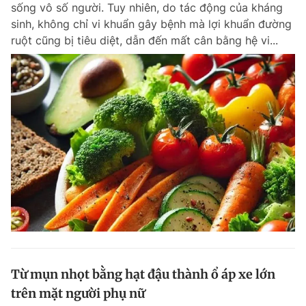
sống vô số người. Tuy nhiên, do tác động của kháng
sinh, không chỉ vi khuẩn gây bệnh mà lợi khuẩn đường
ruột cũng bị tiêu diệt, dẫn đến mất cân bằng hệ vi...
Đọc Thanh Niên trên điện thoại
Theo dõi báo trên
Hotline
Liên hệ quảng cáo
0906 645 777
0908 780 404
Đặt báo
Quảng cáo
RSS
Tòa soạn
Chính sách bảo m
Tổng biên tập: Nguyễn Ngọc Toàn
Phó tổng biên tập thường trực: Hải Thành
Phó tổng biên tập: Lâm Hiếu Dũng
Từ mụn nhọt bằng hạt đậu thành ổ áp xe lớn
Phó tổng biên tập: Trần Việt Hưng
trên mặt người phụ nữ
Tổng thư ký tòa soạn: Đức Trung