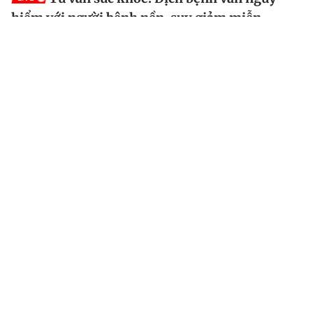
hiểm với người bệnh nền, suy giảm miễn...
Vào lúc 20 giờ ngày 29.9.2023, các chuyên gia hàng
đầu sẽ trực tiếp tư vấn những bệnh nền suy giảm miễn
dịch nguy hiểm; cách phòng ngừa, kiểm soát bệnh
cũng như các bệnh truyền nhiễm.