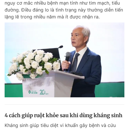
nguy cơ mắc nhiều bệnh mạn tính như tim mạch, tiểu
Chuyên mục khác
đường. Điều đáng lo là tình trạng này thường diễn tiến
Tin đã xem
lặng lẽ trong nhiều năm mà ít được nhận ra.
Chào ngày mới
Tin 24h
Đăng xuất
Tin thị trường
Tin 360
Video
Magazine
Sản phẩm khác
Tiện ích
Bạn cần biết
Thông tin tòa soạn
Liên hệ quảng cáo
4 cách giúp ruột khỏe sau khi dùng kháng sinh
Kháng sinh giúp tiêu diệt vi khuẩn gây bệnh và cứu