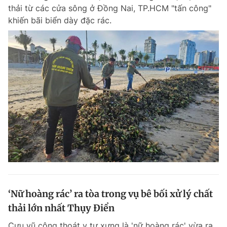
thải từ các cửa sông ở Đồng Nai, TP.HCM "tấn công"
Giấy phép xuất bản số 110/GP - BTTTT cấp ngày 24.3.2020
© 2003-2026 Bản quyền thuộc về Báo Thanh Niên. Cấm sao chép
khiến bãi biển dày đặc rác.
dưới mọi hình thức nếu không có sự chấp thuận bằng văn bản.
Phát triển bởi ePi Technologies, JSC.
‘Nữ hoàng rác’ ra tòa trong vụ bê bối xử lý chất
thải lớn nhất Thụy Điển
Cựu vũ công thoát y tự xưng là 'nữ hoàng rác' vừa ra