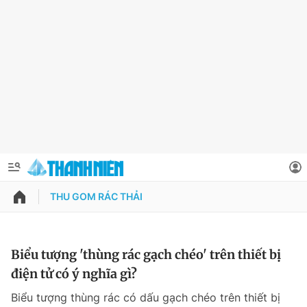
THU GOM RÁC THẢI
QUẢNG CÁO
ĐẶT BÁO
Thông tin tài khoản
Biểu tượng 'thùng rác gạch chéo' trên thiết bị
điện tử có ý nghĩa gì?
Đổi mật khẩu
Chuyên mục
Biểu tượng thùng rác có dấu gạch chéo trên thiết bị
Tin đã lưu