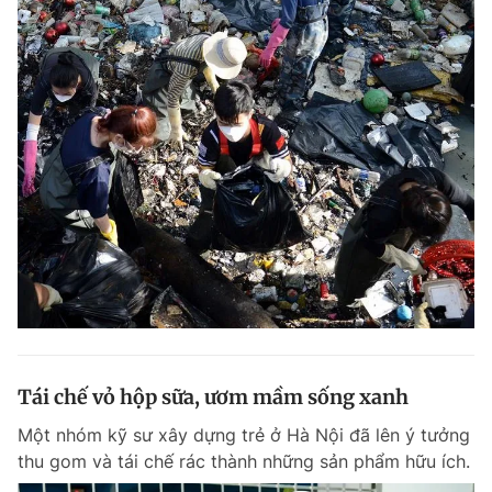
Tái chế vỏ hộp sữa, ươm mầm sống xanh
Một nhóm kỹ sư xây dựng trẻ ở Hà Nội đã lên ý tưởng
thu gom và tái chế rác thành những sản phẩm hữu ích.