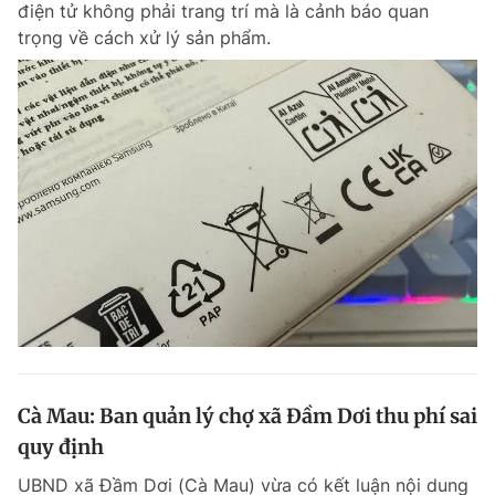
điện tử không phải trang trí mà là cảnh báo quan
Chuyên mục khác
trọng về cách xử lý sản phẩm.
Tin đã xem
Chào ngày mới
Tin 24h
Đăng xuất
Tin thị trường
Tin 360
Video
Magazine
Sản phẩm khác
Tiện ích
Bạn cần biết
Thông tin tòa soạn
Liên hệ quảng cáo
Cà Mau: Ban quản lý chợ xã Đầm Dơi thu phí sai
quy định
UBND xã Đầm Dơi (Cà Mau) vừa có kết luận nội dung