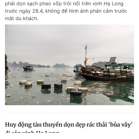
phải dọn sạch phao xốp trôi nổi trên vịnh Hạ Long
trước ngày 28.4, không để hình ảnh phản cảm trước
mắt du khách.
Huy động tàu thuyền dọn dẹp rác thải 'bủa vây'
di sản vịnh Hạ Long