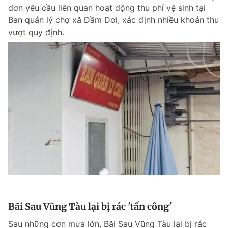
đơn yêu cầu liên quan hoạt động thu phí vệ sinh tại
Ban quản lý chợ xã Đầm Dơi, xác định nhiều khoản thu
vượt quy định.
Đọc Thanh Niên trên điện thoại
Theo dõi báo trên
Hotline
Liên hệ quảng cáo
0906 645 777
0908 780 404
Đặt báo
Quảng cáo
RSS
Tòa soạn
Chính sách bảo m
Tổng biên tập: Nguyễn Ngọc Toàn
Phó tổng biên tập thường trực: Hải Thành
Phó tổng biên tập: Lâm Hiếu Dũng
Bãi Sau Vũng Tàu lại bị rác 'tấn công'
Phó tổng biên tập: Trần Việt Hưng
Tổng thư ký tòa soạn: Đức Trung
Sau những cơn mưa lớn, Bãi Sau Vũng Tàu lại bị rác