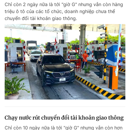
Chỉ còn 2 ngày nữa là tới "giờ G" nhưng vẫn còn hàng
triệu ô tô của các tổ chức, doanh nghiệp chưa thể
chuyển đổi tài khoản giao thông.
Đọc Thanh Niên trên điện thoại
Theo dõi báo trên
Hotline
Liên hệ quảng cáo
0906 645 777
0908 780 404
Đặt báo
Quảng cáo
RSS
Tòa soạn
Chính sách bảo m
Tổng biên tập: Nguyễn Ngọc Toàn
Phó tổng biên tập thường trực: Hải Thành
Phó tổng biên tập: Lâm Hiếu Dũng
Chạy nước rút chuyển đổi tài khoản giao thông
Phó tổng biên tập: Trần Việt Hưng
Tổng thư ký tòa soạn: Đức Trung
Chỉ còn 10 ngày nữa là tới "giờ G" nhưng vẫn còn hơn