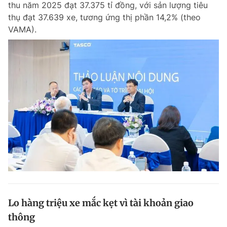
thu năm 2025 đạt 37.375 tỉ đồng, với sản lượng tiêu
Chuyên mục khác
thụ đạt 37.639 xe, tương ứng thị phần 14,2% (theo
Tin đã xem
VAMA).
Chào ngày mới
Tin 24h
Đăng xuất
Tin thị trường
Tin 360
Video
Magazine
Sản phẩm khác
Tiện ích
Bạn cần biết
Thông tin tòa soạn
Liên hệ quảng cáo
Lo hàng triệu xe mắc kẹt vì tài khoản giao
thông