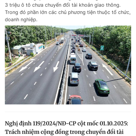
3 triệu ô tô chưa chuyển đổi tài khoản giao thông.
Giấy phép xuất bản số 110/GP - BTTTT cấp ngày 24.3.2020
© 2003-2026 Bản quyền thuộc về Báo Thanh Niên. Cấm sao chép
Trong đó phần lớn các chủ phương tiện thuộc tổ chức,
dưới mọi hình thức nếu không có sự chấp thuận bằng văn bản.
doanh nghiệp.
Phát triển bởi ePi Technologies, JSC.
Nghị định 119/2024/NĐ-CP cột mốc 01.10.2025:
Trách nhiệm cộng đồng trong chuyển đổi tài