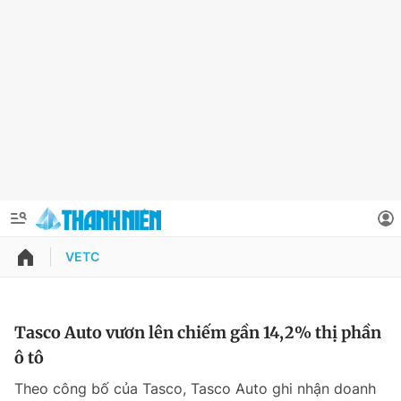
VETC
QUẢNG CÁO
ĐẶT BÁO
Thông tin tài khoản
Tasco Auto vươn lên chiếm gần 14,2% thị phần
ô tô
Đổi mật khẩu
Chuyên mục
Theo công bố của Tasco, Tasco Auto ghi nhận doanh
Tin đã lưu