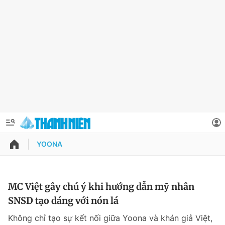
YOONA
QUẢNG CÁO
ĐẶT BÁO
Thông tin tài khoản
MC Việt gây chú ý khi hướng dẫn mỹ nhân
SNSD tạo dáng với nón lá
Đổi mật khẩu
Chuyên mục
Không chỉ tạo sự kết nối giữa Yoona và khán giả Việt,
Tin đã lưu