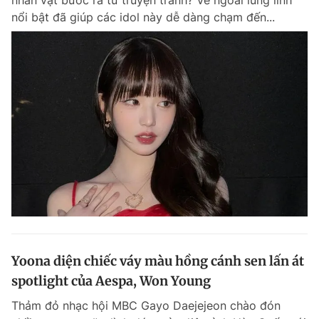
nhân vật bước ra từ truyện tranh? Vẻ ngoài lung linh
nổi bật đã giúp các idol này dễ dàng chạm đến...
Yoona diện chiếc váy màu hồng cánh sen lấn át
spotlight của Aespa, Won Young
Thảm đỏ nhạc hội MBC Gayo Daejejeon chào đón