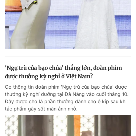
Đọc Thanh Niên trên điện thoại
Theo dõi báo trên
'Ngự trù của bạo chúa' thắng lớn, đoàn phim
được thưởng kỳ nghỉ ở Việt Nam?
Hotline
Liên hệ quảng cáo
0906 645 777
0908 780 404
Có thông tin đoàn phim 'Ngự trù của bạo chúa' được
thưởng kỳ nghỉ dưỡng tại Đà Nẵng vào cuối tháng 10.
Đặt báo
Quảng cáo
RSS
Tòa soạn
Chính sách bảo m
Đây được cho là phần thưởng dành cho ê kíp sau khi
tác phẩm gây sốt màn ảnh nhỏ.
Tổng biên tập: Nguyễn Ngọc Toàn
Phó tổng biên tập thường trực: Hải Thành
Phó tổng biên tập: Lâm Hiếu Dũng
Phó tổng biên tập: Trần Việt Hưng
Tổng thư ký tòa soạn: Đức Trung