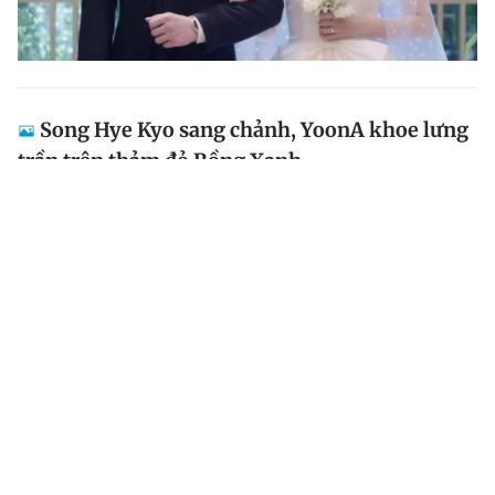
Song Hye Kyo sang chảnh, YoonA khoe lưng
trần trên thảm đỏ Rồng Xanh
Dàn nghệ sĩ đình đám của làng giải trí Hàn Quốc như
Song Hye Kyo, Yoo Jae Suk, Lim Ji Yeon, YoonA... 'đổ
bộ' lễ trao giải Rồng Xanh mảng truyền hình trực tuyến
tối 19.7 (giờ địa phương).