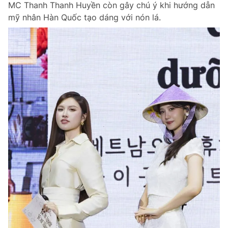
MC Thanh Thanh Huyền còn gây chú ý khi hướng dẫn
Chuyên mục khác
mỹ nhân Hàn Quốc tạo dáng với nón lá.
Tin đã xem
Chào ngày mới
Tin 24h
Đăng xuất
Tin thị trường
Tin 360
Video
Magazine
Sản phẩm khác
Tiện ích
Bạn cần biết
Thông tin tòa soạn
Liên hệ quảng cáo