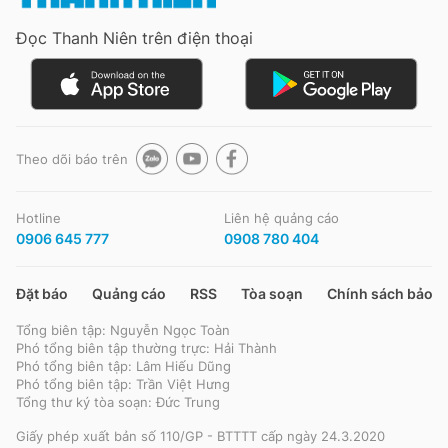
Đọc Thanh Niên trên điện thoại
Theo dõi báo trên
Hotline
Liên hệ quảng cáo
0906 645 777
0908 780 404
Đặt báo
Quảng cáo
RSS
Tòa soạn
Chính sách bảo m
Tổng biên tập: Nguyễn Ngọc Toàn
Phó tổng biên tập thường trực: Hải Thành
Phó tổng biên tập: Lâm Hiếu Dũng
Phó tổng biên tập: Trần Việt Hưng
Tổng thư ký tòa soạn: Đức Trung
Giấy phép xuất bản số 110/GP - BTTTT cấp ngày 24.3.2020