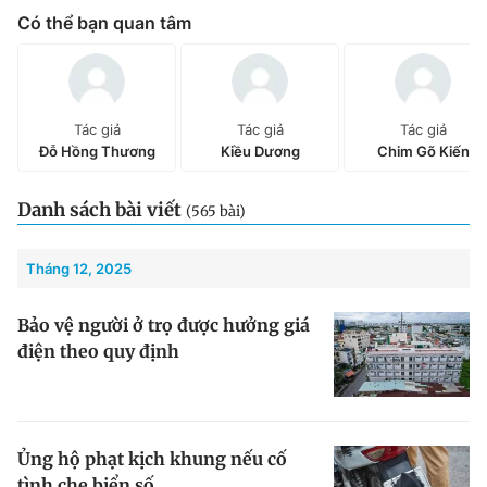
Có thể bạn quan tâm
Chuyên mục khác
Tin đã xem
Chào ngày mới
Tin 24h
Đăng xuất
Tác giả
Tác giả
Tác giả
Tin thị trường
Tin 360
Đỗ Hồng Thương
Kiều Dương
Chim Gõ Kiến
Video
Magazine
Danh sách bài viết
(565 bài)
Tháng 12, 2025
Sản phẩm khác
Bảo vệ người ở trọ được hưởng giá
Tiện ích
Bạn cần biết
điện theo quy định
Thông tin tòa soạn
Liên hệ quảng cáo
Ủng hộ phạt kịch khung nếu cố
tình che biển số