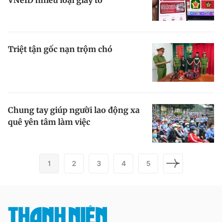
Triệt tận gốc nạn trộm chó
Chung tay giúp người lao động xa
quê yên tâm làm việc
1
2
3
4
5