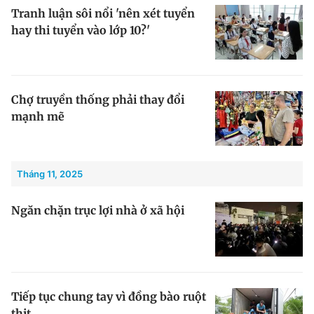
Tranh luận sôi nổi 'nên xét tuyển
Giấy phép xuất bản số 110/GP - BTTTT cấp ngày 24.3.2020
© 2003-2026 Bản quyền thuộc về Báo Thanh Niên. Cấm sao chép
hay thi tuyển vào lớp 10?'
dưới mọi hình thức nếu không có sự chấp thuận bằng văn bản.
Phát triển bởi ePi Technologies, JSC.
Chợ truyền thống phải thay đổi
mạnh mẽ
Tháng 11, 2025
Ngăn chặn trục lợi nhà ở xã hội
Tiếp tục chung tay vì đồng bào ruột
thịt