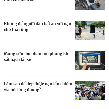
Đọc Thanh Niên trên điện thoại
Không để người dân bất an với nạn
chó thả rông
Theo dõi báo trên
Mong sớm bỏ phần mô phỏng khi
sát hạch lái xe
Hotline
Liên hệ quảng cáo
0906 645 777
0908 780 404
Đặt báo
Quảng cáo
RSS
Tòa soạn
Chính sách bảo m
Làm sao để dẹp được nạn lấn chiếm
Tổng biên tập: Nguyễn Ngọc Toàn
vỉa hè, lòng đường?
Phó tổng biên tập thường trực: Hải Thành
Phó tổng biên tập: Lâm Hiếu Dũng
Phó tổng biên tập: Trần Việt Hưng
Tổng thư ký tòa soạn: Đức Trung