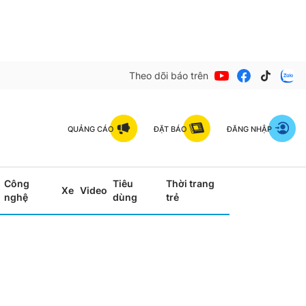
Theo dõi báo trên
QUẢNG CÁO
ĐẶT BÁO
ĐĂNG NHẬP
Công
Tiêu
Thời trang
Xe
Video
nghệ
dùng
trẻ