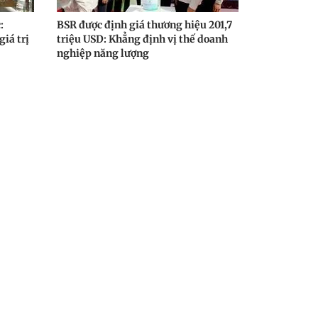
:
BSR được định giá thương hiệu 201,7
giá trị
triệu USD: Khẳng định vị thế doanh
nghiệp năng lượng