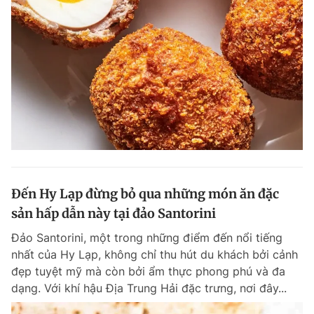
Giấy phép xuất bản số 110/GP - BTTTT cấp ngày 24.3.2020
© 2003-2026 Bản quyền thuộc về Báo Thanh Niên. Cấm sao chép
dưới mọi hình thức nếu không có sự chấp thuận bằng văn bản.
Phát triển bởi ePi Technologies, JSC.
Đến Hy Lạp đừng bỏ qua những món ăn đặc
sản hấp dẫn này tại đảo Santorini
Đảo Santorini, một trong những điểm đến nổi tiếng
nhất của Hy Lạp, không chỉ thu hút du khách bởi cảnh
đẹp tuyệt mỹ mà còn bởi ẩm thực phong phú và đa
dạng. Với khí hậu Địa Trung Hải đặc trưng, nơi đây...