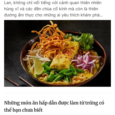
Lan, không chỉ nổi tiếng với cảnh quan thiên nhiên
Chuyên mục khác
hùng vĩ và các đền chùa cổ kính mà còn là thiên
Tin đã xem
đường ẩm thực cho những ai yêu thích khám phá...
Chào ngày mới
Tin 24h
Đăng xuất
Tin thị trường
Tin 360
Video
Magazine
Sản phẩm khác
Tiện ích
Bạn cần biết
Thông tin tòa soạn
Liên hệ quảng cáo
Những món ăn hấp dẫn được làm từ trứng có
thể bạn chưa biết