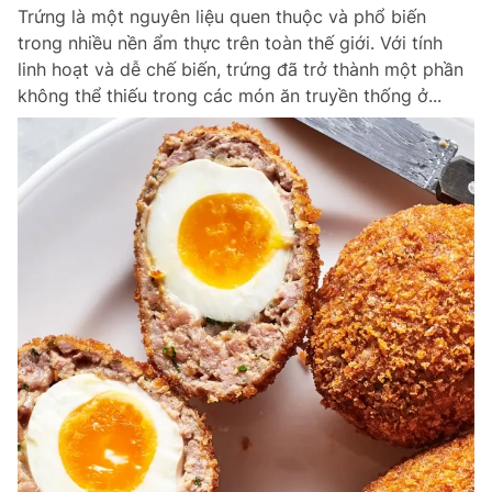
Trứng là một nguyên liệu quen thuộc và phổ biến
trong nhiều nền ẩm thực trên toàn thế giới. Với tính
linh hoạt và dễ chế biến, trứng đã trở thành một phần
Đọc Thanh Niên trên điện thoại
không thể thiếu trong các món ăn truyền thống ở...
Theo dõi báo trên
Hotline
Liên hệ quảng cáo
0906 645 777
0908 780 404
Đặt báo
Quảng cáo
RSS
Tòa soạn
Chính sách bảo m
Tổng biên tập: Nguyễn Ngọc Toàn
Phó tổng biên tập thường trực: Hải Thành
Phó tổng biên tập: Lâm Hiếu Dũng
Phó tổng biên tập: Trần Việt Hưng
Tổng thư ký tòa soạn: Đức Trung