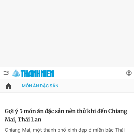
MÓN ĂN ĐẶC SẢN
QUẢNG CÁO
ĐẶT BÁO
Thông tin tài khoản
Gợi ý 5 món ăn đặc sản nên thử khi đến Chiang
Mai, Thái Lan
Đổi mật khẩu
Chuyên mục
Chiang Mai, một thành phố xinh đẹp ở miền bắc Thái
Tin đã lưu