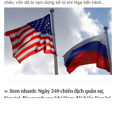
nhân, vốn đã bị tạm dừng kể từ khi Nga tiến hành...
Xem nhanh: Ngày 249 chiến dịch quân sự,
Nga trả đũa mạnh sau khi Hạm đội biển Đen lại
trúng đòn Ukraine
Ngày hôm nay 31.10, thủ đô Kyiv và nhiều thành phố