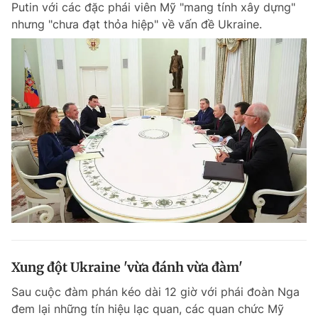
Putin với các đặc phái viên Mỹ "mang tính xây dựng"
Chuyên mục khác
nhưng "chưa đạt thỏa hiệp" về vấn đề Ukraine.
Tin đã xem
Chào ngày mới
Tin 24h
Đăng xuất
Tin thị trường
Tin 360
Video
Magazine
Sản phẩm khác
Tiện ích
Bạn cần biết
Thông tin tòa soạn
Liên hệ quảng cáo
Xung đột Ukraine 'vừa đánh vừa đàm'
Sau cuộc đàm phán kéo dài 12 giờ với phái đoàn Nga
đem lại những tín hiệu lạc quan, các quan chức Mỹ