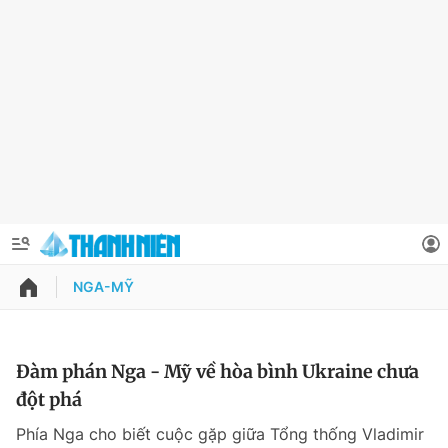
NGA-MỸ
QUẢNG CÁO
ĐẶT BÁO
Thông tin tài khoản
Đàm phán Nga - Mỹ về hòa bình Ukraine chưa
đột phá
Đổi mật khẩu
Chuyên mục
Phía Nga cho biết cuộc gặp giữa Tổng thống Vladimir
Tin đã lưu