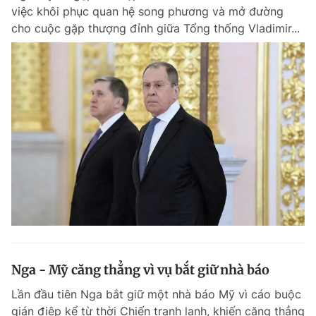
việc khôi phục quan hệ song phương và mở đường
Giấy phép xuất bản số 110/GP - BTTTT cấp ngày 24.3.2020
© 2003-2026 Bản quyền thuộc về Báo Thanh Niên. Cấm sao chép
cho cuộc gặp thượng đỉnh giữa Tổng thống Vladimir...
dưới mọi hình thức nếu không có sự chấp thuận bằng văn bản.
Phát triển bởi ePi Technologies, JSC.
Nga - Mỹ căng thẳng vì vụ bắt giữ nhà báo
Lần đầu tiên Nga bắt giữ một nhà báo Mỹ vì cáo buộc
gián điệp kể từ thời Chiến tranh lạnh, khiến căng thẳng