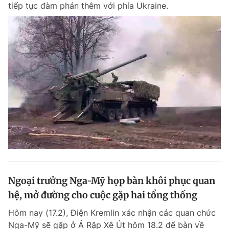
tiếp tục đàm phán thêm với phía Ukraine.
Đọc Thanh Niên trên điện thoại
Theo dõi báo trên
Hotline
Liên hệ quảng cáo
0906 645 777
0908 780 404
Đặt báo
Quảng cáo
RSS
Tòa soạn
Chính sách bảo m
Ngoại trưởng Nga-Mỹ họp bàn khôi phục quan
Tổng biên tập: Nguyễn Ngọc Toàn
hệ, mở đường cho cuộc gặp hai tổng thống
Phó tổng biên tập thường trực: Hải Thành
Phó tổng biên tập: Lâm Hiếu Dũng
Hôm nay (17.2), Điện Kremlin xác nhận các quan chức
Phó tổng biên tập: Trần Việt Hưng
Tổng thư ký tòa soạn: Đức Trung
Nga-Mỹ sẽ gặp ở Ả Rập Xê Út hôm 18.2 để bàn về