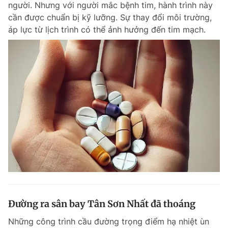
người. Nhưng với người mắc bệnh tim, hành trình này
Chuyên mục khác
cần được chuẩn bị kỹ lưỡng. Sự thay đổi môi trường,
Tin đã xem
áp lực từ lịch trình có thể ảnh hưởng đến tim mạch.
Chào ngày mới
Tin 24h
Đăng xuất
Tin thị trường
Tin 360
Video
Magazine
Sản phẩm khác
Tiện ích
Bạn cần biết
Thông tin tòa soạn
Liên hệ quảng cáo
Đường ra sân bay Tân Sơn Nhất đã thoáng
Những công trình cầu đường trọng điểm hạ nhiệt ùn