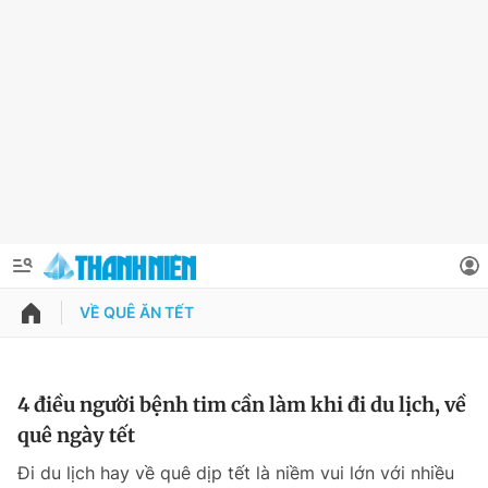
VỀ QUÊ ĂN TẾT
QUẢNG CÁO
ĐẶT BÁO
Thông tin tài khoản
4 điều người bệnh tim cần làm khi đi du lịch, về
quê ngày tết
Đổi mật khẩu
Chuyên mục
Đi du lịch hay về quê dịp tết là niềm vui lớn với nhiều
Tin đã lưu