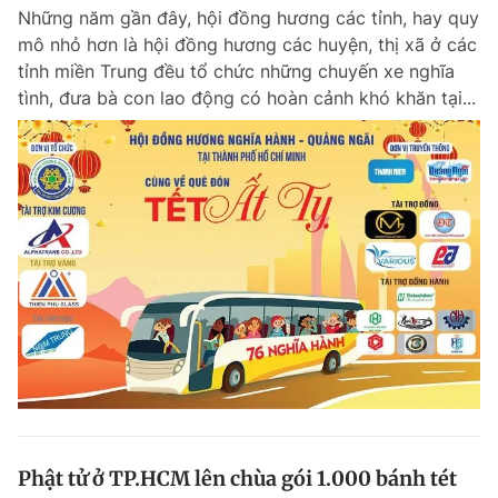
Những năm gần đây, hội đồng hương các tỉnh, hay quy
Giấy phép xuất bản số 110/GP - BTTTT cấp ngày 24.3.2020
© 2003-2026 Bản quyền thuộc về Báo Thanh Niên. Cấm sao chép
mô nhỏ hơn là hội đồng hương các huyện, thị xã ở các
dưới mọi hình thức nếu không có sự chấp thuận bằng văn bản.
tỉnh miền Trung đều tổ chức những chuyến xe nghĩa
Phát triển bởi ePi Technologies, JSC.
tình, đưa bà con lao động có hoàn cảnh khó khăn tại...
Phật tử ở TP.HCM lên chùa gói 1.000 bánh tét