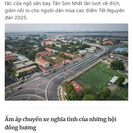
tắc cửa ngõ sân bay Tân Sơn Nhất lần lượt về đích,
giảm nỗi lo cho người dân mùa cao điểm Tết Nguyên
đán 2025.
Đọc Thanh Niên trên điện thoại
Theo dõi báo trên
Hotline
Liên hệ quảng cáo
0906 645 777
0908 780 404
Đặt báo
Quảng cáo
RSS
Tòa soạn
Chính sách bảo m
Tổng biên tập: Nguyễn Ngọc Toàn
Phó tổng biên tập thường trực: Hải Thành
Phó tổng biên tập: Lâm Hiếu Dũng
Ấm áp chuyến xe nghĩa tình của những hội
Phó tổng biên tập: Trần Việt Hưng
đồng hương
Tổng thư ký tòa soạn: Đức Trung