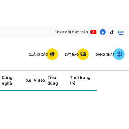
Theo dõi báo trên
QUẢNG CÁO
ĐẶT BÁO
ĐĂNG NHẬP
Công
Tiêu
Thời trang
Xe
Video
nghệ
dùng
trẻ