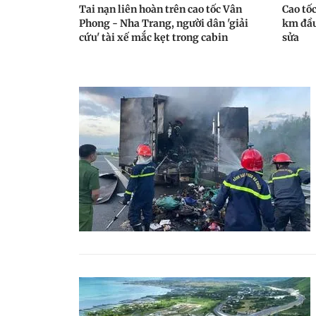
Tai nạn liên hoàn trên cao tốc Vân
Cao tố
Phong - Nha Trang, người dân 'giải
km đầu
cứu' tài xế mắc kẹt trong cabin
sửa