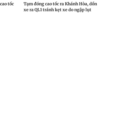
 cao tốc
Tạm đóng cao tốc ra Khánh Hòa, dồn
xe ra QL1 tránh kẹt xe do ngập lụt