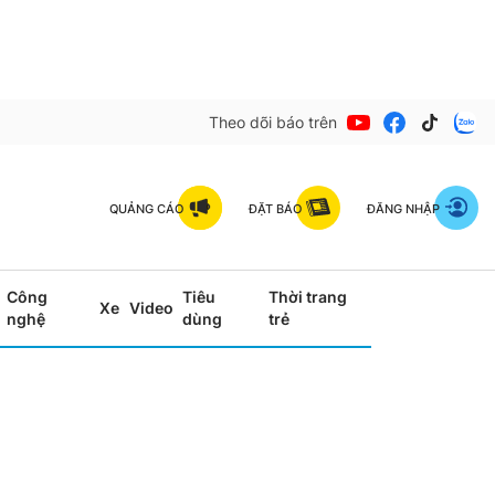
Theo dõi báo trên
QUẢNG CÁO
ĐẶT BÁO
ĐĂNG NHẬP
Công
Tiêu
Thời trang
Xe
Video
nghệ
dùng
trẻ