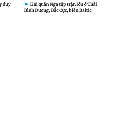
ay duy
Hải quân Nga tập trận lớn ở Thái
Bình Dương, Bắc Cực, biển Baltic