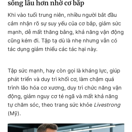
sống lâu hơn nhờ cơ bắp
n
i
Khi vào tuổi trung niên, nhiều người bắt đầu
t
o
cảm nhận rõ sự suy yếu của cơ bắp, giảm sức
T
n
mạnh, dễ mất thăng bằng, khả năng vận động
i
cũng kém đi. Tập tạ dù là nhẹ nhưng vẫn có
m
tác dụng giảm thiểu các tác hại này.
e
Tập sức mạnh, hay còn gọi là kháng lực, giúp
phát triển và duy trì khối cơ, làm chậm quá
trình lão hóa cơ xương, duy trì chức năng vận
động, giảm nguy cơ té ngã và mất khả năng
tự chăm sóc, theo trang sức khỏe
Livestrong
(Mỹ).