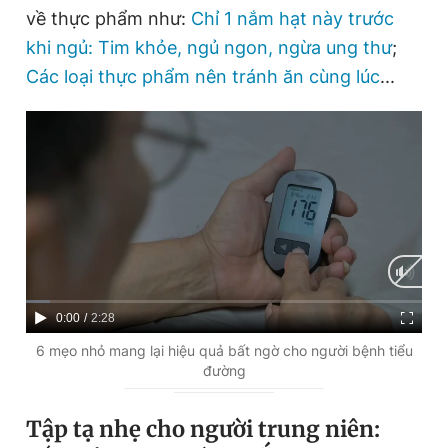
về thực phẩm như:
Chỉ 1 nắm hạt này trước
khi ngủ: Tim khỏe, ngủ ngon, ngừa ung thư
;
Các loại thực phẩm nên tránh ăn cùng lúc
...
C
0:00
/
D
2:28
u
u
6 mẹo nhỏ mang lại hiệu quả bất ngờ cho người bệnh tiểu
đường
r
r
r
a
Tập tạ nhẹ cho người trung niên:
e
t