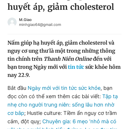
huyết áp, giảm cholesterol
Chuyên mục khác
Tin đã xem
Chào ngày mới
Tin 24h
M.Giao
minhgiao64@gmail.com
Đăng xuất
Tin thị trường
Tin 360
Nấm giúp hạ huyết áp, giảm cholesterol và
nguy cơ ung thư là một trong những thông
Video
Magazine
tin chính trên
Thanh Niên Online
đến với
bạn trong Ngày mới với
tin tức
sức khỏe hôm
nay 22.9.
Sản phẩm khác
Tiện ích
Bắt đầu
Ngày mới với tin tức sức khỏe
Bạn cần biết
, bạn
đọc còn có thể xem thêm các bài viết:
Tập tạ
nhẹ cho người trung niên: sống lâu hơn nhờ
Thông tin tòa soạn
Liên hệ quảng cáo
cơ bắp
; Hustle culture: Tiềm ẩn nguy cơ trầm
cảm, đột quỵ;
Chuyên gia: 6 mẹo 'nhỏ mà có