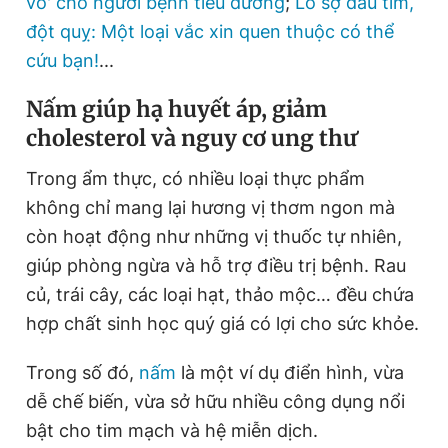
võ' cho người bệnh tiểu đường
;
Lo sợ đau tim,
đột quỵ: Một loại vắc xin quen thuộc có thể
cứu bạn!
...
Đọc Thanh Niên trên điện thoại
Nấm giúp hạ huyết áp, giảm
cholesterol và nguy cơ ung thư
Trong ẩm thực, có nhiều loại thực phẩm
Theo dõi báo trên
không chỉ mang lại hương vị thơm ngon mà
còn hoạt động như những vị thuốc tự nhiên,
Hotline
Liên hệ quảng cáo
giúp phòng ngừa và hỗ trợ điều trị bệnh. Rau
0906 645 777
0908 780 404
củ, trái cây, các loại hạt, thảo mộc… đều chứa
hợp chất sinh học quý giá có lợi cho sức khỏe.
Đặt báo
Quảng cáo
RSS
Tòa soạn
Chính sách bảo
Tổng biên tập: Nguyễn Ngọc Toàn
Trong số đó,
nấm
là một ví dụ điển hình, vừa
Phó tổng biên tập thường trực: Hải Thành
Phó tổng biên tập: Lâm Hiếu Dũng
dễ chế biến, vừa sở hữu nhiều công dụng nổi
Phó tổng biên tập: Trần Việt Hưng
bật cho tim mạch và hệ miễn dịch.
Tổng thư ký tòa soạn: Đức Trung