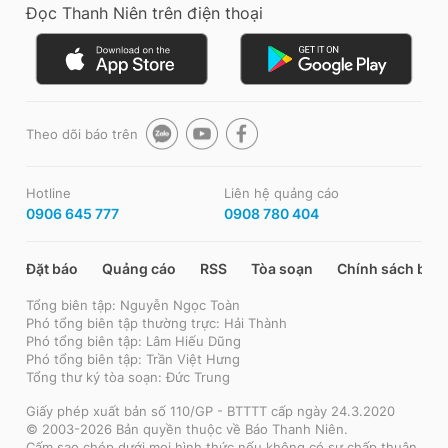
Đọc Thanh Niên trên điện thoại
Theo dõi báo trên
Hotline
Liên hệ quảng cáo
0906 645 777
0908 780 404
Đặt báo
Quảng cáo
RSS
Tòa soạn
Chính sách bảo
Tổng biên tập: Nguyễn Ngọc Toàn
Phó tổng biên tập thường trực: Hải Thành
Phó tổng biên tập: Lâm Hiếu Dũng
Phó tổng biên tập: Trần Việt Hưng
Tổng thư ký tòa soạn: Đức Trung
Giấy phép xuất bản số 110/GP - BTTTT cấp ngày 24.3.2020
© 2003-2026 Bản quyền thuộc về Báo Thanh Niên.
Cấm sao chép dưới mọi hình thức nếu không có sự chấp thuận