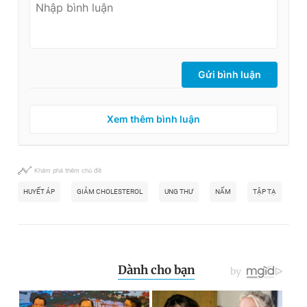
Gửi bình luận
Xem thêm bình luận
Khám phá thêm chủ đề
HUYẾT ÁP
GIẢM CHOLESTEROL
UNG THƯ
NẤM
TẬP TẠ
TR