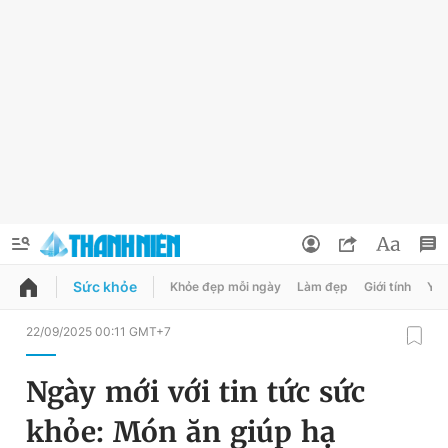
Sức khỏe
Khỏe đẹp mỗi ngày
Làm đẹp
Giới tính
Y t
QUẢNG CÁO
ĐẶT BÁO
22/09/2025 00:11 GMT+7
Thông tin tài khoản
Ngày mới với tin tức sức
Đổi mật khẩu
Chuyên mục
khỏe: Món ăn giúp hạ
Tin đã lưu