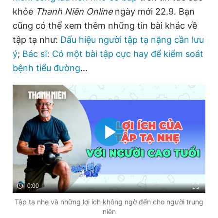
khỏe
Thanh Niên Online
ngày mới 22.9. Bạn
cũng có thể xem thêm những tin bài khác về
tập tạ như:
Dấu hiệu người tập tạ nặng cần lưu
ý
;
Bác sĩ: Có một bài tập cực hay để kiểm soát
bệnh tiểu đường
...
0:00
Tập tạ nhẹ và những lợi ích không ngờ đến cho người trung
niên