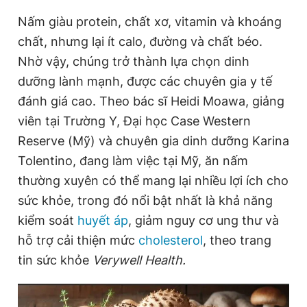
Giấy phép xuất bản số 110/GP - BTTTT cấp ngày 24.3.2020
Nấm giàu protein, chất xơ, vitamin và khoáng
© 2003-2026 Bản quyền thuộc về Báo Thanh Niên. Cấm sao
chép dưới mọi hình thức nếu không có sự chấp thuận bằng văn
chất, nhưng lại ít calo, đường và chất béo.
bản. Phát triển bởi ePi Technologies, JSC.
Nhờ vậy, chúng trở thành lựa chọn dinh
dưỡng lành mạnh, được các chuyên gia y tế
đánh giá cao. Theo bác sĩ Heidi Moawa, giảng
viên tại Trường Y, Đại học Case Western
Reserve (Mỹ) và chuyên gia dinh dưỡng Karina
Tolentino, đang làm việc tại Mỹ, ăn nấm
thường xuyên có thể mang lại nhiều lợi ích cho
sức khỏe, trong đó nổi bật nhất là khả năng
kiểm soát
huyết áp
, giảm nguy cơ ung thư và
hỗ trợ cải thiện mức
cholesterol
, theo trang
tin sức khỏe
Verywell Health.