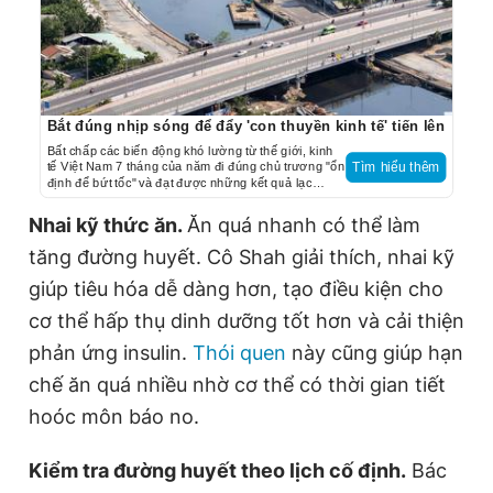
Bắt đúng nhịp sóng để đẩy 'con thuyền kinh tế' tiến lên
Bất chấp các biến động khó lường từ thế giới, kinh
tế Việt Nam 7 tháng của năm đi đúng chủ trương "ổn
Tìm hiểu thêm
định để bứt tốc" và đạt được những kết quả lạc
quan.
Nhai kỹ thức ăn.
Ăn quá nhanh có thể làm
tăng đường huyết. Cô Shah giải thích, nhai kỹ
giúp tiêu hóa dễ dàng hơn, tạo điều kiện cho
cơ thể hấp thụ dinh dưỡng tốt hơn và cải thiện
phản ứng insulin.
Thói quen
này cũng giúp hạn
chế ăn quá nhiều nhờ cơ thể có thời gian tiết
hoóc môn báo no.
Kiểm tra đường huyết theo lịch cố định.
Bác