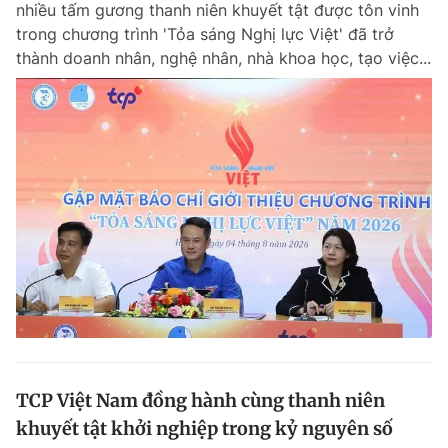
nhiều tấm gương thanh niên khuyết tật được tôn vinh
Chuyên mục khác
trong chương trình 'Tỏa sáng Nghị lực Việt' đã trở
Tin đã xem
thành doanh nhân, nghệ nhân, nhà khoa học, tạo việc...
Chào ngày mới
Tin 24h
Đăng xuất
Tin thị trường
Tin 360
Video
Magazine
Sản phẩm khác
Tiện ích
Bạn cần biết
Thông tin tòa soạn
Liên hệ quảng cáo
TCP Việt Nam đồng hành cùng thanh niên
khuyết tật khởi nghiệp trong kỷ nguyên số