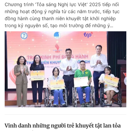
Chương trình 'Tỏa sáng Nghị lực Việt' 2025 tiếp nối
những hoạt động ý nghĩa từ các năm trước, tiếp tục
đồng hành cùng thanh niên khuyết tật khởi nghiệp
Đọc Thanh Niên trên điện thoại
trong kỷ nguyên số, tạo môi trường để những ý...
Theo dõi báo trên
Hotline
Liên hệ quảng cáo
0906 645 777
0908 780 404
Đặt báo
Quảng cáo
RSS
Tòa soạn
Chính sách bảo m
Tổng biên tập: Nguyễn Ngọc Toàn
Phó tổng biên tập thường trực: Hải Thành
Phó tổng biên tập: Lâm Hiếu Dũng
Phó tổng biên tập: Trần Việt Hưng
Vinh danh những người trẻ khuyết tật lan tỏa
Tổng thư ký tòa soạn: Đức Trung