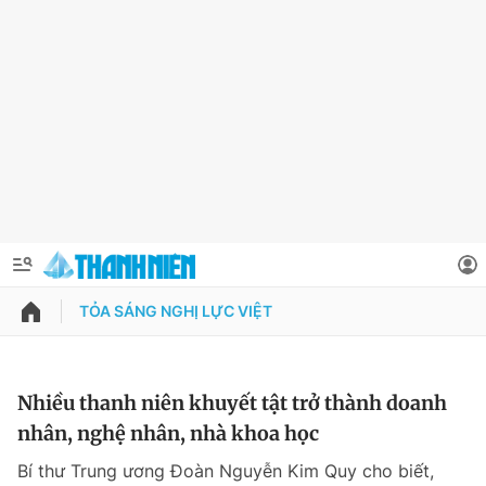
TỎA SÁNG NGHỊ LỰC VIỆT
QUẢNG CÁO
ĐẶT BÁO
Thông tin tài khoản
Nhiều thanh niên khuyết tật trở thành doanh
nhân, nghệ nhân, nhà khoa học
Đổi mật khẩu
Chuyên mục
Bí thư Trung ương Đoàn Nguyễn Kim Quy cho biết,
Tin đã lưu