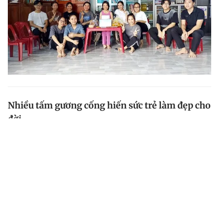
Nhiều tấm gương cống hiến sức trẻ làm đẹp cho
đời
Chia sẻ với Thanh Niên nhân dịp kỷ niệm 66 năm ngày
truyền thống, anh Nguyễn Hải Minh, Phó chủ tịch
thường trực T.Ư Hội Liên hiệp Thanh niên Việt Nam ,
cho biết nhiều thanh niên tiêu biểu ngày đêm cống...