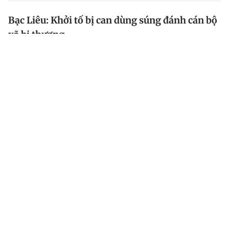
Bạc Liêu: Khởi tố bị can dùng súng đánh cán bộ
xã bị thương
Công an H.Đông Hải (Bạc Liêu) đã ra quyết định khởi
tố, bắt tạm giam Nguyễn Trần Triết Luân, là bị can
dùng súng đánh cán bộ xã bị thương.