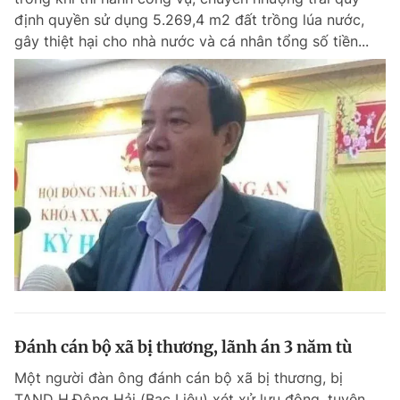
định quyền sử dụng 5.269,4 m2 đất trồng lúa nước,
gây thiệt hại cho nhà nước và cá nhân tổng số tiền...
Đánh cán bộ xã bị thương, lãnh án 3 năm tù
Một người đàn ông đánh cán bộ xã bị thương, bị
TAND H.Đông Hải (Bạc Liêu) xét xử lưu động, tuyên