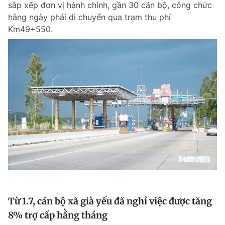
sắp xếp đơn vị hành chính, gần 30 cán bộ, công chức
Chuyên mục khác
hằng ngày phải di chuyển qua trạm thu phí
Tin đã xem
Km49+550.
Chào ngày mới
Tin 24h
Đăng xuất
Tin thị trường
Tin 360
Video
Magazine
Sản phẩm khác
Tiện ích
Bạn cần biết
Thông tin tòa soạn
Liên hệ quảng cáo
Từ 1.7, cán bộ xã già yếu đã nghỉ việc được tăng
8% trợ cấp hằng tháng