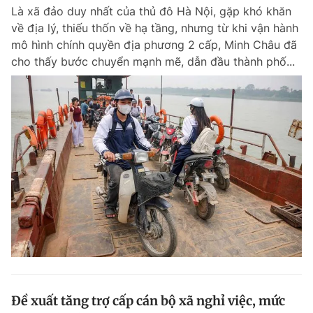
Là xã đảo duy nhất của thủ đô Hà Nội, gặp khó khăn
Giấy phép xuất bản số 110/GP - BTTTT cấp ngày 24.3.2020
© 2003-2026 Bản quyền thuộc về Báo Thanh Niên. Cấm sao chép
về địa lý, thiếu thốn về hạ tầng, nhưng từ khi vận hành
dưới mọi hình thức nếu không có sự chấp thuận bằng văn bản.
mô hình chính quyền địa phương 2 cấp, Minh Châu đã
Phát triển bởi ePi Technologies, JSC.
cho thấy bước chuyển mạnh mẽ, dẫn đầu thành phố...
Đề xuất tăng trợ cấp cán bộ xã nghỉ việc, mức