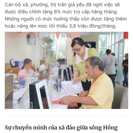
Cán bộ xã, phường, thị trấn già yếu đã nghỉ việc sẽ
được điều chỉnh tăng 8% mức trợ cấp hằng tháng.
Những người có mức hưởng thấp còn được tăng thêm
Đọc Thanh Niên trên điện thoại
hoặc nâng lên mức tối thiểu 3,8 triệu đồng/tháng.
Theo dõi báo trên
Hotline
Liên hệ quảng cáo
0906 645 777
0908 780 404
Đặt báo
Quảng cáo
RSS
Tòa soạn
Chính sách bảo m
Tổng biên tập: Nguyễn Ngọc Toàn
Phó tổng biên tập thường trực: Hải Thành
Phó tổng biên tập: Lâm Hiếu Dũng
Phó tổng biên tập: Trần Việt Hưng
Sự chuyển mình của xã đảo giữa sông Hồng
Tổng thư ký tòa soạn: Đức Trung