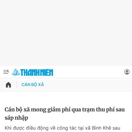
CÁN BỘ XÃ
QUẢNG CÁO
ĐẶT BÁO
Thông tin tài khoản
Cán bộ xã mong giảm phí qua trạm thu phí sau
sáp nhập
Đổi mật khẩu
Chuyên mục
Khi được điều động về công tác tại xã Bình Khê sau
Tin đã lưu