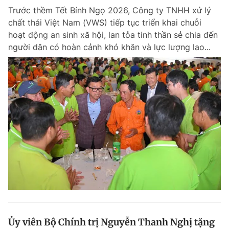
Trước thềm Tết Bính Ngọ 2026, Công ty TNHH xử lý
Giấy phép xuất bản số 110/GP - BTTTT cấp ngày 24.3.2020
© 2003-2026 Bản quyền thuộc về Báo Thanh Niên. Cấm sao chép
chất thải Việt Nam (VWS) tiếp tục triển khai chuỗi
dưới mọi hình thức nếu không có sự chấp thuận bằng văn bản.
hoạt động an sinh xã hội, lan tỏa tinh thần sẻ chia đến
Phát triển bởi ePi Technologies, JSC.
người dân có hoàn cảnh khó khăn và lực lượng lao...
Ủy viên Bộ Chính trị Nguyễn Thanh Nghị tặng