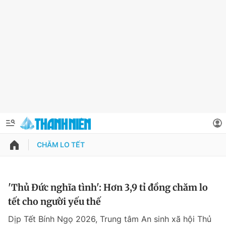
CHĂM LO TẾT
QUẢNG CÁO
ĐẶT BÁO
Thông tin tài khoản
'Thủ Đức nghĩa tình': Hơn 3,9 tỉ đồng chăm lo
tết cho người yếu thế
Đổi mật khẩu
Chuyên mục
Dịp Tết Bính Ngọ 2026, Trung tâm An sinh xã hội Thủ
Tin đã lưu