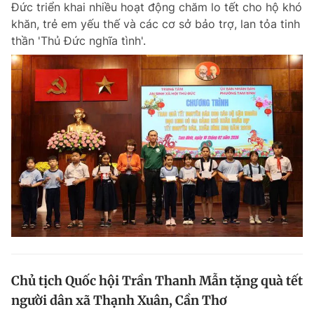
Đức triển khai nhiều hoạt động chăm lo tết cho hộ khó
Chuyên mục khác
khăn, trẻ em yếu thế và các cơ sở bảo trợ, lan tỏa tinh
Tin đã xem
thần 'Thủ Đức nghĩa tình'.
Chào ngày mới
Tin 24h
Đăng xuất
Tin thị trường
Tin 360
Video
Magazine
Sản phẩm khác
Tiện ích
Bạn cần biết
Thông tin tòa soạn
Liên hệ quảng cáo
Chủ tịch Quốc hội Trần Thanh Mẫn tặng quà tết
người dân xã Thạnh Xuân, Cần Thơ