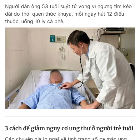
Người đàn ông 53 tuổi suýt tử vong vì ngưng tim kéo
Giấy phép xuất bản số 110/GP - BTTTT cấp ngày 24.3.2020
© 2003-2026 Bản quyền thuộc về Báo Thanh Niên. Cấm sao chép
dài do thói quen thức khuya, mỗi ngày hút 12 điếu
dưới mọi hình thức nếu không có sự chấp thuận bằng văn bản.
thuốc, uống 10 ly cà phê.
Phát triển bởi ePi Technologies, JSC.
3 cách để giảm nguy cơ ung thư ở người trẻ tuổi
Các chuyên gia lo ngại về tình trạng số ca mắc ung