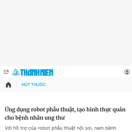
HÚT THUỐC
QUẢNG CÁO
ĐẶT BÁO
Thông tin tài khoản
Ứng dụng robot phẫu thuật, tạo hình thực quản
cho bệnh nhân ung thư
Đổi mật khẩu
Chuyên mục
Với hỗ trợ của robot phẫu thuật nội soi, nam bệnh
Tin đã lưu