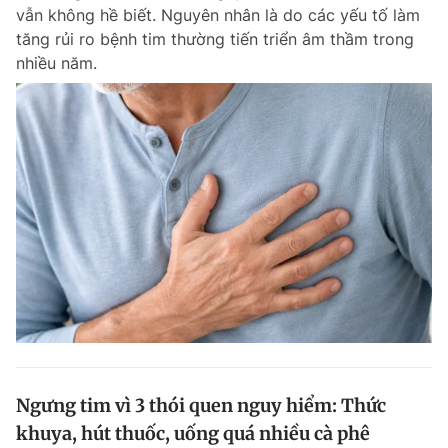
vẫn không hề biết. Nguyên nhân là do các yếu tố làm
tăng rủi ro bệnh tim thường tiến triển âm thầm trong
nhiều năm.
Đọc Thanh Niên trên điện thoại
Theo dõi báo trên
Hotline
Liên hệ quảng cáo
0906 645 777
0908 780 404
Đặt báo
Quảng cáo
RSS
Tòa soạn
Chính sách bảo m
Tổng biên tập: Nguyễn Ngọc Toàn
Phó tổng biên tập thường trực: Hải Thành
Phó tổng biên tập: Lâm Hiếu Dũng
Ngưng tim vì 3 thói quen nguy hiểm: Thức
Phó tổng biên tập: Trần Việt Hưng
khuya, hút thuốc, uống quá nhiều cà phê
Tổng thư ký tòa soạn: Đức Trung