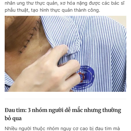
nhân ung thư thực quản, xơ hóa nặng được các bác sĩ
Chuyên mục khác
phẫu thuật, tạo hình thực quản thành công.
Tin đã xem
Chào ngày mới
Tin 24h
Đăng xuất
Tin thị trường
Tin 360
Video
Magazine
Sản phẩm khác
Tiện ích
Bạn cần biết
Thông tin tòa soạn
Liên hệ quảng cáo
Đau tim: 3 nhóm người dễ mắc nhưng thường
bỏ qua
Nhiều người thuộc nhóm nguy cơ cao bị đau tim mà