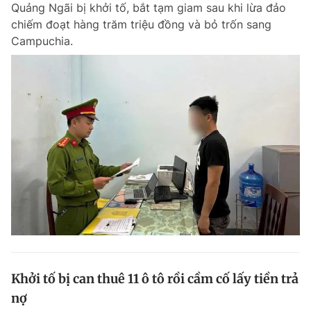
Quảng Ngãi bị khởi tố, bắt tạm giam sau khi lừa đảo
chiếm đoạt hàng trăm triệu đồng và bỏ trốn sang
Campuchia.
Đọc Thanh Niên trên điện thoại
Theo dõi báo trên
Hotline
Liên hệ quảng cáo
0906 645 777
0908 780 404
Đặt báo
Quảng cáo
RSS
Tòa soạn
Chính sách bảo m
Tổng biên tập: Nguyễn Ngọc Toàn
Phó tổng biên tập thường trực: Hải Thành
Phó tổng biên tập: Lâm Hiếu Dũng
Khởi tố bị can thuê 11 ô tô rồi cầm cố lấy tiền trả
Phó tổng biên tập: Trần Việt Hưng
nợ
Tổng thư ký tòa soạn: Đức Trung