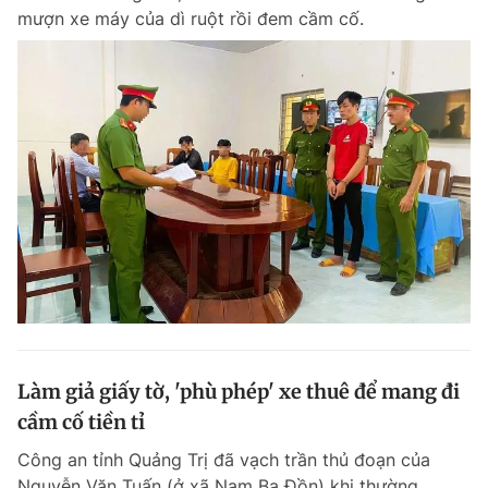
mượn xe máy của dì ruột rồi đem cầm cố.
Làm giả giấy tờ, 'phù phép' xe thuê để mang đi
cầm cố tiền tỉ
Công an tỉnh Quảng Trị đã vạch trần thủ đoạn của
Nguyễn Văn Tuấn (ở xã Nam Ba Đồn) khi thường