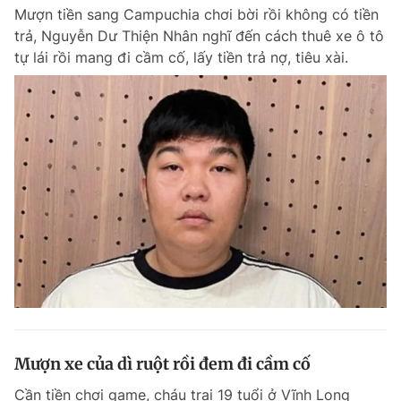
Mượn tiền sang Campuchia chơi bời rồi không có tiền
Giấy phép xuất bản số 110/GP - BTTTT cấp ngày 24.3.2020
© 2003-2026 Bản quyền thuộc về Báo Thanh Niên. Cấm sao chép
trả, Nguyễn Dư Thiện Nhân nghĩ đến cách thuê xe ô tô
dưới mọi hình thức nếu không có sự chấp thuận bằng văn bản.
tự lái rồi mang đi cầm cố, lấy tiền trả nợ, tiêu xài.
Phát triển bởi ePi Technologies, JSC.
Mượn xe của dì ruột rồi đem đi cầm cố
Cần tiền chơi game, cháu trai 19 tuổi ở Vĩnh Long