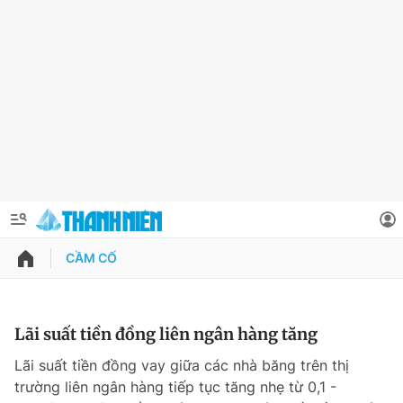
CẦM CỐ
QUẢNG CÁO
ĐẶT BÁO
Thông tin tài khoản
Lãi suất tiền đồng liên ngân hàng tăng
Đổi mật khẩu
Lãi suất tiền đồng vay giữa các nhà băng trên thị
Chuyên mục
trường liên ngân hàng tiếp tục tăng nhẹ từ 0,1 -
Tin đã lưu