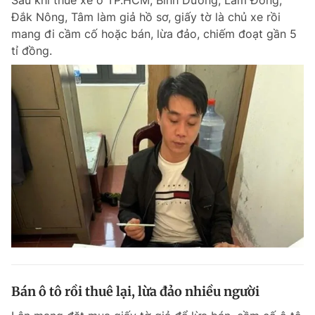
Sau khi thuê xe ở TP.HCM, Bình Dương, Lâm Đồng,
Đắk Nông, Tâm làm giả hồ sơ, giấy tờ là chủ xe rồi
mang đi cầm cố hoặc bán, lừa đảo, chiếm đoạt gần 5
tỉ đồng.
Bán ô tô rồi thuê lại, lừa đảo nhiều người