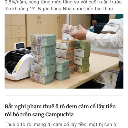
0,6%/năm, nâng tổng mức tăng so với cuối tuần trước
Chuyên mục khác
lên khoảng 1%. Ngân hàng Nhà nước tiếp tục thực...
Tin đã xem
Chào ngày mới
Tin 24h
Đăng xuất
Tin thị trường
Tin 360
Video
Magazine
Sản phẩm khác
Tiện ích
Bạn cần biết
Thông tin tòa soạn
Liên hệ quảng cáo
Bắt nghi phạm thuê ô tô đem cầm cố lấy tiền
rồi bỏ trốn sang Campuchia
Thuê ô tô rồi mang đi cầm cố lấy tiền, một bị can ở