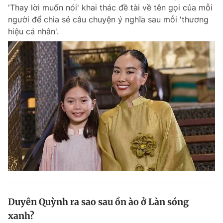
'Thay lời muốn nói' khai thác đề tài về tên gọi của mỗi
người để chia sẻ câu chuyện ý nghĩa sau mỗi 'thương
hiệu cá nhân'.
Đọc Thanh Niên trên điện thoại
Theo dõi báo trên
Hotline
Liên hệ quảng cáo
0906 645 777
0908 780 404
Đặt báo
Quảng cáo
RSS
Tòa soạn
Chính sách bảo m
Tổng biên tập: Nguyễn Ngọc Toàn
Phó tổng biên tập thường trực: Hải Thành
Phó tổng biên tập: Lâm Hiếu Dũng
Duyên Quỳnh ra sao sau ồn ào ở Làn sóng
Phó tổng biên tập: Trần Việt Hưng
xanh?
Tổng thư ký tòa soạn: Đức Trung