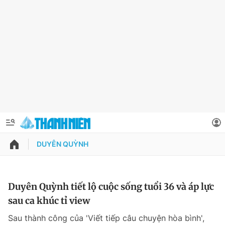
DUYÊN QUỲNH
QUẢNG CÁO
ĐẶT BÁO
Thông tin tài khoản
Duyên Quỳnh tiết lộ cuộc sống tuổi 36 và áp lực
sau ca khúc tỉ view
Đổi mật khẩu
Chuyên mục
Sau thành công của 'Viết tiếp câu chuyện hòa bình',
Tin đã lưu