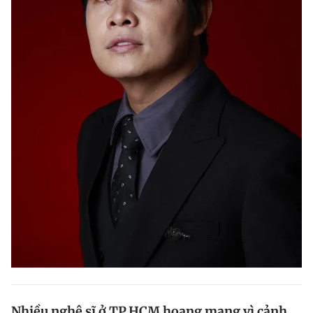
Nhiều nghệ sĩ ở TP.HCM hoang mang vì cảnh