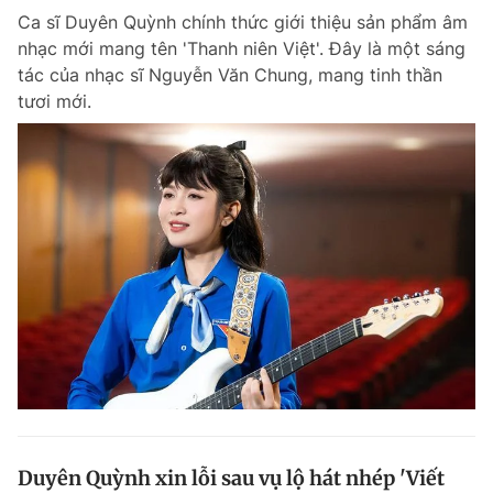
Ca sĩ Duyên Quỳnh chính thức giới thiệu sản phẩm âm
Giấy phép xuất bản số 110/GP - BTTTT cấp ngày 24.3.2020
© 2003-2026 Bản quyền thuộc về Báo Thanh Niên. Cấm sao chép
nhạc mới mang tên 'Thanh niên Việt'. Đây là một sáng
dưới mọi hình thức nếu không có sự chấp thuận bằng văn bản.
tác của nhạc sĩ Nguyễn Văn Chung, mang tinh thần
Phát triển bởi ePi Technologies, JSC.
tươi mới.
Duyên Quỳnh xin lỗi sau vụ lộ hát nhép 'Viết