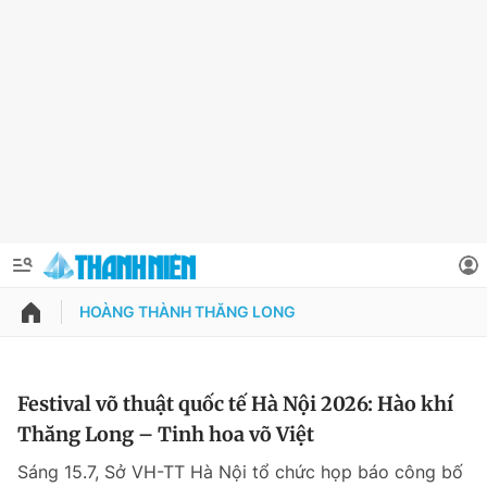
HOÀNG THÀNH THĂNG LONG
QUẢNG CÁO
ĐẶT BÁO
Thông tin tài khoản
Festival võ thuật quốc tế Hà Nội 2026: Hào khí
Thăng Long – Tinh hoa võ Việt
Đổi mật khẩu
Chuyên mục
Sáng 15.7, Sở VH-TT Hà Nội tổ chức họp báo công bố
Tin đã lưu