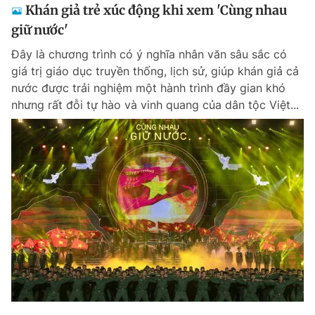
Khán giả trẻ xúc động khi xem 'Cùng nhau
giữ nước'
Đây là chương trình có ý nghĩa nhân văn sâu sắc có
giá trị giáo dục truyền thống, lịch sử, giúp khán giả cả
nước được trải nghiệm một hành trình đầy gian khó
nhưng rất đỗi tự hào và vinh quang của dân tộc Việt...