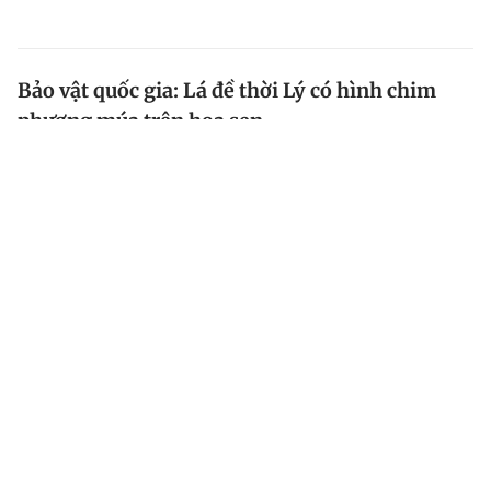
Bảo vật quốc gia: Lá đề thời Lý có hình chim
phượng múa trên hoa sen
Lá đề thời Lý có hình chim phượng múa trên hoa sen
cho thấy sự kết hợp giữa tinh thần Phật giáo và dấu
ấn hoàng gia.