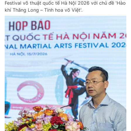
Festival võ thuật quốc tế Hà Nội 2026 với chủ đề 'Hào
Chuyên mục khác
khí Thăng Long – Tinh hoa võ Việt'.
Tin đã xem
Chào ngày mới
Tin 24h
Đăng xuất
Tin thị trường
Tin 360
Video
Magazine
Sản phẩm khác
Tiện ích
Bạn cần biết
Thông tin tòa soạn
Liên hệ quảng cáo