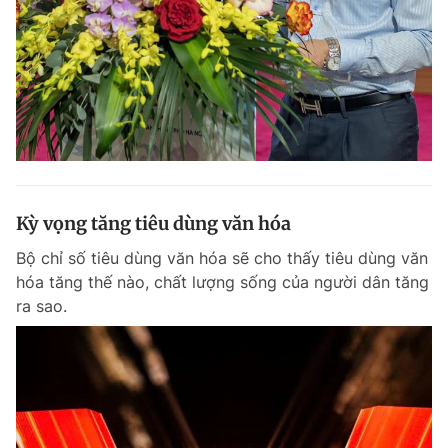
Đọc Thanh Niên trên điện thoại
Theo dõi báo trên
Kỳ vọng tăng tiêu dùng văn hóa
Hotline
Liên hệ quảng cáo
Bộ chỉ số tiêu dùng văn hóa sẽ cho thấy tiêu dùng văn
0906 645 777
0908 780 404
hóa tăng thế nào, chất lượng sống của người dân tăng
ra sao.
Đặt báo
Quảng cáo
RSS
Tòa soạn
Chính sách bảo m
Tổng biên tập: Nguyễn Ngọc Toàn
Phó tổng biên tập thường trực: Hải Thành
Phó tổng biên tập: Lâm Hiếu Dũng
Phó tổng biên tập: Trần Việt Hưng
Tổng thư ký tòa soạn: Đức Trung