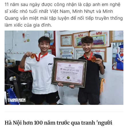
11 năm sau ngày được công nhận là cặp anh em nghệ
sĩ xiếc nhỏ tuổi nhất Việt Nam, Minh Nhựt và Minh
Quang vẫn miệt mài tập luyện để nối tiếp truyền thống
Đọc Thanh Niên trên điện thoại
làm xiếc của gia đình.
Theo dõi báo trên
Hotline
Liên hệ quảng cáo
0906 645 777
0908 780 404
Đặt báo
Quảng cáo
RSS
Tòa soạn
Chính sách bảo m
Tổng biên tập: Nguyễn Ngọc Toàn
Phó tổng biên tập thường trực: Hải Thành
Phó tổng biên tập: Lâm Hiếu Dũng
Phó tổng biên tập: Trần Việt Hưng
Hà Nội hơn 100 năm trước qua tranh 'người
Tổng thư ký tòa soạn: Đức Trung