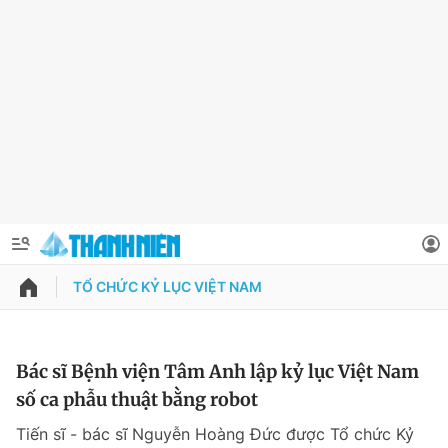
TỔ CHỨC KỶ LỤC VIỆT NAM
QUẢNG CÁO
ĐẶT BÁO
Thông tin tài khoản
Bác sĩ Bệnh viện Tâm Anh lập kỷ lục Việt Nam
số ca phẫu thuật bằng robot
Đổi mật khẩu
Chuyên mục
Tiến sĩ - bác sĩ Nguyễn Hoàng Đức được Tổ chức Kỷ
Tin đã lưu