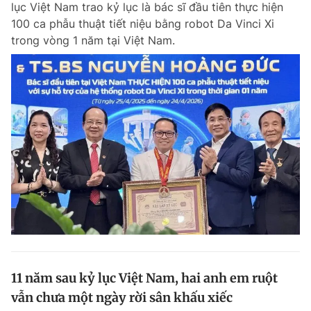
lục Việt Nam trao kỷ lục là bác sĩ đầu tiên thực hiện
Chuyên mục khác
100 ca phẫu thuật tiết niệu bằng robot Da Vinci Xi
Tin đã xem
trong vòng 1 năm tại Việt Nam.
Chào ngày mới
Tin 24h
Đăng xuất
Tin thị trường
Tin 360
Video
Magazine
Sản phẩm khác
Tiện ích
Bạn cần biết
Thông tin tòa soạn
Liên hệ quảng cáo
11 năm sau kỷ lục Việt Nam, hai anh em ruột
vẫn chưa một ngày rời sân khấu xiếc