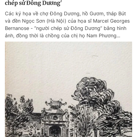
chép sử Đông Dương'
Giấy phép xuất bản số 110/GP - BTTTT cấp ngày 24.3.2020
© 2003-2026 Bản quyền thuộc về Báo Thanh Niên. Cấm sao chép
Các ký họa về chợ Đông Dương, hồ Gươm, tháp Bút
dưới mọi hình thức nếu không có sự chấp thuận bằng văn bản.
và đền Ngọc Sơn (Hà Nội) của họa sĩ Marcel Georges
Phát triển bởi ePi Technologies, JSC.
Bernanose - “người chép sử Đông Dương” bằng hình
ảnh, đồng thời là chồng của chị họ Nam Phương...