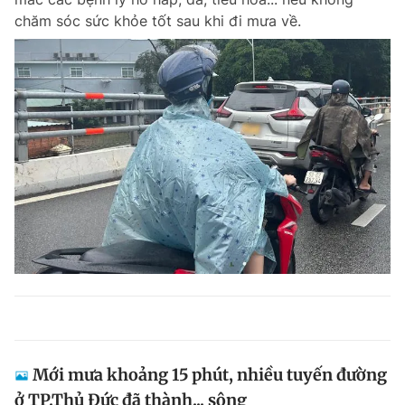
chăm sóc sức khỏe tốt sau khi đi mưa về.
Mới mưa khoảng 15 phút, nhiều tuyến đường
ở TP.Thủ Đức đã thành... sông