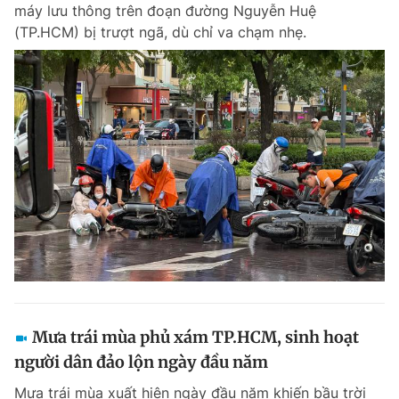
máy lưu thông trên đoạn đường Nguyễn Huệ
Giấy phép xuất bản số 110/GP - BTTTT cấp ngày 24.3.2020
(TP.HCM) bị trượt ngã, dù chỉ va chạm nhẹ.
© 2003-2026 Bản quyền thuộc về Báo Thanh Niên. Cấm sao chép
dưới mọi hình thức nếu không có sự chấp thuận bằng văn bản.
Phát triển bởi ePi Technologies, JSC.
Mưa trái mùa phủ xám TP.HCM, sinh hoạt
người dân đảo lộn ngày đầu năm
Mưa trái mùa xuất hiện ngày đầu năm khiến bầu trời