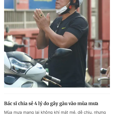
Bác sĩ chia sẻ 4 lý do gây gàu vào mùa mưa
Mùa mưa mang lại không khí mát mẻ, dễ chịu, nhưng