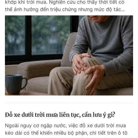
khớp khi trời mưa. Nghiên cứu cho thấy thời tiết có
Chuyên mục khác
thể ảnh hưởng đến triệu chứng nhưng mức độ tác...
Tin đã xem
Chào ngày mới
Tin 24h
Đăng xuất
Tin thị trường
Tin 360
Video
Magazine
Sản phẩm khác
Tiện ích
Bạn cần biết
Thông tin tòa soạn
Liên hệ quảng cáo
Đỗ xe dưới trời mưa liên tục, cần lưu ý gì?
Ngoài nguy cơ ngập nước, việc đỗ xe dưới trời mưa
kéo dài có thể khiến nhiều bộ phận, chi tiết trên ô tô