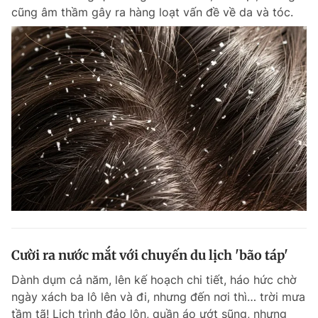
cũng âm thầm gây ra hàng loạt vấn đề về da và tóc.
Cười ra nước mắt với chuyến du lịch 'bão táp'
Dành dụm cả năm, lên kế hoạch chi tiết, háo hức chờ
ngày xách ba lô lên và đi, nhưng đến nơi thì… trời mưa
tầm tã! Lịch trình đảo lộn, quần áo ướt sũng, nhưng