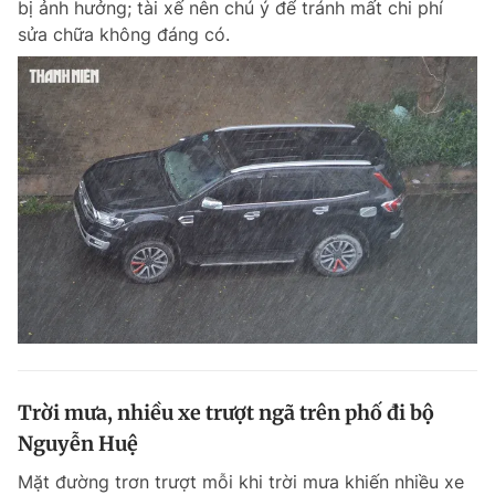
bị ảnh hưởng; tài xế nên chú ý để tránh mất chi phí
sửa chữa không đáng có.
Đọc Thanh Niên trên điện thoại
Theo dõi báo trên
Hotline
Liên hệ quảng cáo
0906 645 777
0908 780 404
Đặt báo
Quảng cáo
RSS
Tòa soạn
Chính sách bảo m
Tổng biên tập: Nguyễn Ngọc Toàn
Trời mưa, nhiều xe trượt ngã trên phố đi bộ
Phó tổng biên tập thường trực: Hải Thành
Phó tổng biên tập: Lâm Hiếu Dũng
Nguyễn Huệ
Phó tổng biên tập: Trần Việt Hưng
Tổng thư ký tòa soạn: Đức Trung
Mặt đường trơn trượt mỗi khi trời mưa khiến nhiều xe