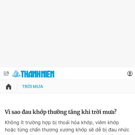
TRỜI MƯA
QUẢNG CÁO
ĐẶT BÁO
Thông tin tài khoản
Vì sao đau khớp thường tăng khi trời mưa?
Đổi mật khẩu
Không ít trường hợp bị thoái hóa khớp, viêm khớp
Chuyên mục
hoặc từng chấn thương xương khớp sẽ dễ bị đau nhức
Tin đã lưu