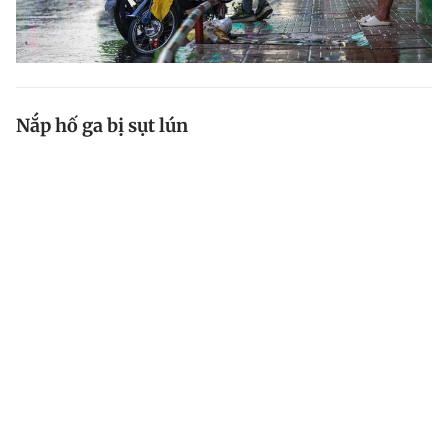
Nắp hố ga bị sụt lún
Bạn đọc phản ánh nắp hố ga gần giao lộ Đông Hưng
Thuận 10B - Nguyễn Văn Quá, P.Đông Hưng Thuận,
Q.12, TP.HCM bị sụt lún thấp hơn mặt đường tạo thành
cái gờ, rất nguy hiểm cho người tham gia giao thông...