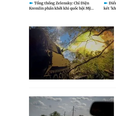
Tổng thống Zelensky: Chỉ Điện
Điểm
Kremlin phấn khởi khi quốc hội Mỹ...
két 'kh