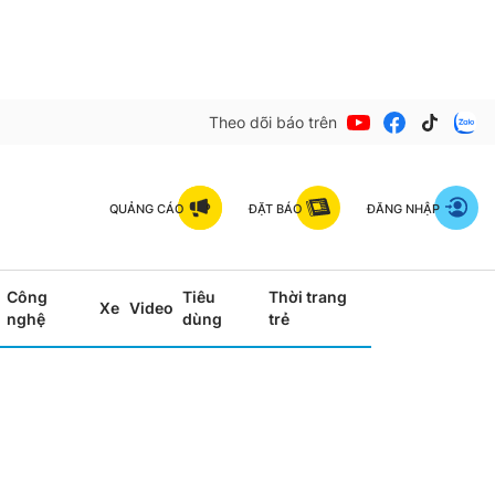
Theo dõi báo trên
QUẢNG CÁO
ĐẶT BÁO
ĐĂNG NHẬP
Công
Tiêu
Thời trang
Xe
Video
nghệ
dùng
trẻ