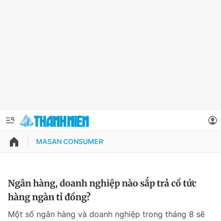
MASAN CONSUMER
QUẢNG CÁO
ĐẶT BÁO
Thông tin tài khoản
Ngân hàng, doanh nghiệp nào sắp trả cổ tức
hàng ngàn tỉ đồng?
Đổi mật khẩu
Chuyên mục
Một số ngân hàng và doanh nghiệp trong tháng 8 sẽ
Tin đã lưu