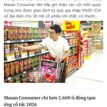
Masan Consumer liên tiếp ghi nhận các cột mốc quan
trọng như được giao dịch ký quỹ, gia nhập VN30 (Chỉ
số đại diện cho 30 mã cổ phiếu lớn nhất, có thanh...
Đọc Thanh Niên trên điện thoại
Theo dõi báo trên
Hotline
Liên hệ quảng cáo
0906 645 777
0908 780 404
Đặt báo
Quảng cáo
RSS
Tòa soạn
Chính sách bảo m
Tổng biên tập: Nguyễn Ngọc Toàn
Phó tổng biên tập thường trực: Hải Thành
Phó tổng biên tập: Lâm Hiếu Dũng
Masan Consumer chi hơn 2.600 tỉ đồng tạm
Phó tổng biên tập: Trần Việt Hưng
Tổng thư ký tòa soạn: Đức Trung
ứng cổ tức 2026