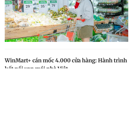
WinMart+ cán mốc 4.000 cửa hàng: Hành trình
kết nối vạn mái nhà Việt
Ngày 28.6, WinMart+ cán mốc 4.000 cửa hàng trên cả
nước, đánh dấu cột mốc 10 năm đồng hành cùng hàng
triệu gia đình Việt. Tọa lạc tại số 202 đường Nam Kỳ
Khởi Nghĩa, TP.Mỹ Tho, tỉnh Tiền Giang, cửa hàng
WinMart+ thứ 4.000 phục vụ trải nghiệm phong cách
sống hiện đại và sản phẩm chất lượng cùng nhiều mặt
hàng đa dạng.