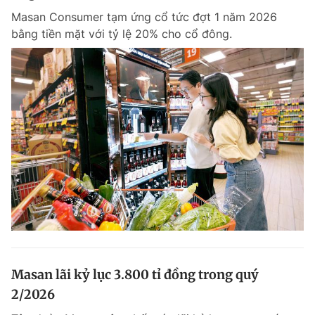
Giấy phép xuất bản số 110/GP - BTTTT cấp ngày 24.3.2020
Masan Consumer tạm ứng cổ tức đợt 1 năm 2026
© 2003-2026 Bản quyền thuộc về Báo Thanh Niên. Cấm sao chép
bằng tiền mặt với tỷ lệ 20% cho cổ đông.
dưới mọi hình thức nếu không có sự chấp thuận bằng văn bản.
Phát triển bởi ePi Technologies, JSC.
Masan lãi kỷ lục 3.800 tỉ đồng trong quý
2/2026