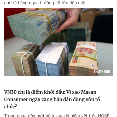
chi trả hàng ngàn tỉ đồng cổ tức tiền mặt.
Chuyên mục khác
Tin đã xem
Chào ngày mới
Tin 24h
Đăng xuất
Tin thị trường
Tin 360
Video
Magazine
Sản phẩm khác
Tiện ích
Bạn cần biết
VN30 chỉ là điểm khởi đầu: Vì sao Masan
Thông tin tòa soạn
Liên hệ quảng cáo
Consumer ngày càng hấp dẫn dòng vốn tổ
chức?
Trong chưa đầy một năm sau khi niêm yết trên HOSE,