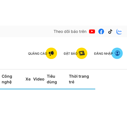
Theo dõi báo trên
QUẢNG CÁO
ĐẶT BÁO
ĐĂNG NHẬP
Công
Tiêu
Thời trang
Xe
Video
nghệ
dùng
trẻ