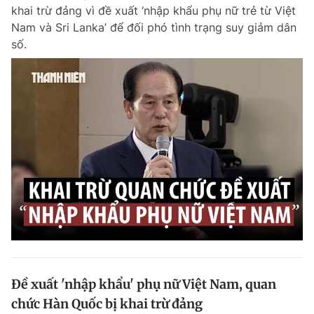
khai trừ đảng vì đề xuất ‘nhập khẩu phụ nữ trẻ từ Việt
Nam và Sri Lanka’ để đối phó tình trạng suy giảm dân
số.
Đọc Thanh Niên trên điện thoại
Theo dõi báo trên
Hotline
Liên hệ quảng cáo
0906 645 777
0908 780 404
Đặt báo
Quảng cáo
RSS
Tòa soạn
Chính sách bảo m
Tổng biên tập: Nguyễn Ngọc Toàn
Phó tổng biên tập thường trực: Hải Thành
Phó tổng biên tập: Lâm Hiếu Dũng
Đề xuất 'nhập khẩu' phụ nữ Việt Nam, quan
Phó tổng biên tập: Trần Việt Hưng
chức Hàn Quốc bị khai trừ đảng
Tổng thư ký tòa soạn: Đức Trung