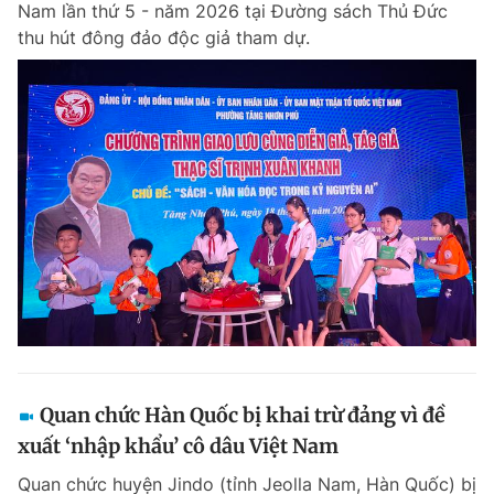
Nam lần thứ 5 - năm 2026 tại Đường sách Thủ Đức
Chuyên mục khác
thu hút đông đảo độc giả tham dự.
Tin đã xem
Chào ngày mới
Tin 24h
Đăng xuất
Tin thị trường
Tin 360
Video
Magazine
Sản phẩm khác
Tiện ích
Bạn cần biết
Thông tin tòa soạn
Liên hệ quảng cáo
Quan chức Hàn Quốc bị khai trừ đảng vì đề
xuất ‘nhập khẩu’ cô dâu Việt Nam
Quan chức huyện Jindo (tỉnh Jeolla Nam, Hàn Quốc) bị