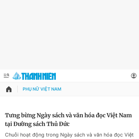
PHỤ NỮ VIỆT NAM
QUẢNG CÁO
ĐẶT BÁO
Thông tin tài khoản
Tưng bừng Ngày sách và văn hóa đọc Việt Nam
tại Đường sách Thủ Đức
Đổi mật khẩu
Chuyên mục
Chuỗi hoạt động trong Ngày sách và văn hóa đọc Việt
Tin đã lưu