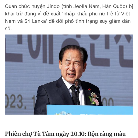
Quan chức huyện Jindo (tỉnh Jeolla Nam, Hàn Quốc) bị
Giấy phép xuất bản số 110/GP - BTTTT cấp ngày 24.3.2020
© 2003-2026 Bản quyền thuộc về Báo Thanh Niên. Cấm sao chép
khai trừ đảng vì đề xuất 'nhập khẩu phụ nữ trẻ từ Việt
dưới mọi hình thức nếu không có sự chấp thuận bằng văn bản.
Nam và Sri Lanka' để đối phó tình trạng suy giảm dân
Phát triển bởi ePi Technologies, JSC.
số.
Phiên chợ Từ Tâm ngày 20.10: Rộn ràng màu