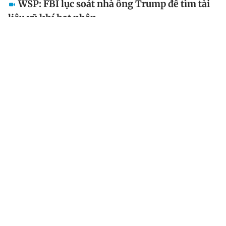
WSP: FBI lục soát nhà ông Trump để tìm tài
liệu vũ khí hạt nhân
Các đặc vụ của Cơ quan Điều tra Liên bang Mỹ (FBI)
muốn tìm kiếm tài liệu liên quan vũ khí hạt nhân vào
thời điểm bất ngờ ập vào khu nghỉ dưỡng Mar-a-Lago
của cựu Tổng thống Donald Trump ở Palm Beach...