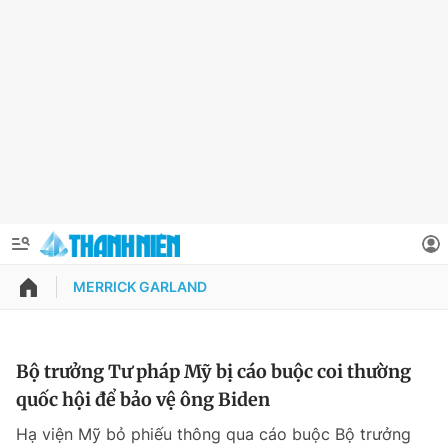
MERRICK GARLAND
QUẢNG CÁO
ĐẶT BÁO
Thông tin tài khoản
Bộ trưởng Tư pháp Mỹ bị cáo buộc coi thường
quốc hội để bảo vệ ông Biden
Đổi mật khẩu
Chuyên mục
Hạ viện Mỹ bỏ phiếu thông qua cáo buộc Bộ trưởng
Tin đã lưu