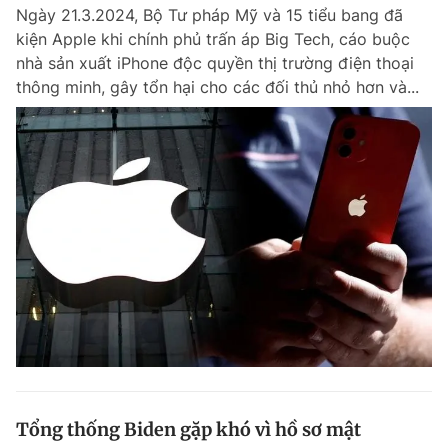
Ngày 21.3.2024, Bộ Tư pháp Mỹ và 15 tiểu bang đã
kiện Apple khi chính phủ trấn áp Big Tech, cáo buộc
nhà sản xuất iPhone độc quyền thị trường điện thoại
Đọc Thanh Niên trên điện thoại
thông minh, gây tổn hại cho các đối thủ nhỏ hơn và...
Theo dõi báo trên
Hotline
Liên hệ quảng cáo
0906 645 777
0908 780 404
Đặt báo
Quảng cáo
RSS
Tòa soạn
Chính sách bảo m
Tổng biên tập: Nguyễn Ngọc Toàn
Phó tổng biên tập thường trực: Hải Thành
Phó tổng biên tập: Lâm Hiếu Dũng
Phó tổng biên tập: Trần Việt Hưng
Tổng thống Biden gặp khó vì hồ sơ mật
Tổng thư ký tòa soạn: Đức Trung