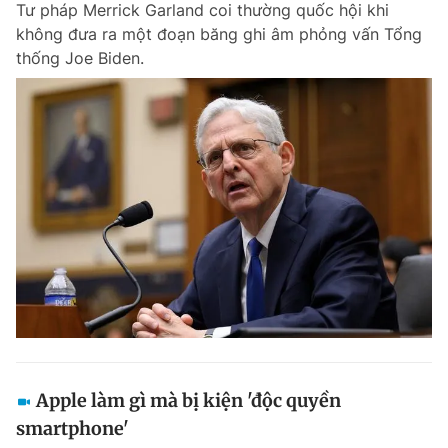
Tư pháp Merrick Garland coi thường quốc hội khi
Chuyên mục khác
không đưa ra một đoạn băng ghi âm phỏng vấn Tổng
Tin đã xem
thống Joe Biden.
Chào ngày mới
Tin 24h
Đăng xuất
Tin thị trường
Tin 360
Video
Magazine
Sản phẩm khác
Tiện ích
Bạn cần biết
Thông tin tòa soạn
Liên hệ quảng cáo
Apple làm gì mà bị kiện 'độc quyền
smartphone'