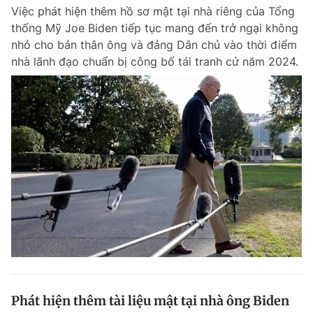
Việc phát hiện thêm hồ sơ mật tại nhà riêng của Tổng
Giấy phép xuất bản số 110/GP - BTTTT cấp ngày 24.3.2020
© 2003-2026 Bản quyền thuộc về Báo Thanh Niên. Cấm sao chép
thống Mỹ Joe Biden tiếp tục mang đến trở ngại không
dưới mọi hình thức nếu không có sự chấp thuận bằng văn bản.
nhỏ cho bản thân ông và đảng Dân chủ vào thời điểm
Phát triển bởi ePi Technologies, JSC.
nhà lãnh đạo chuẩn bị công bố tái tranh cử năm 2024.
Phát hiện thêm tài liệu mật tại nhà ông Biden