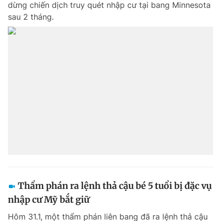
dừng chiến dịch truy quét nhập cư tại bang Minnesota
Chuyên mục khác
sau 2 tháng.
Tin đã xem
Chào ngày mới
Tin 24h
Đăng xuất
Tin thị trường
Tin 360
Video
Magazine
Sản phẩm khác
Tiện ích
Bạn cần biết
Thông tin tòa soạn
Liên hệ quảng cáo
Thẩm phán ra lệnh thả cậu bé 5 tuổi bị đặc vụ
nhập cư Mỹ bắt giữ
Hôm 31.1, một thẩm phán liên bang đã ra lệnh thả cậu