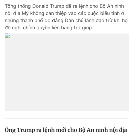
Tổng thống Donald Trump đã ra lệnh cho Bộ An ninh
Giấy phép xuất bản số 110/GP - BTTTT cấp ngày 24.3.2020
© 2003-2026 Bản quyền thuộc về Báo Thanh Niên. Cấm sao chép
nội địa Mỹ không can thiệp vào các cuộc biểu tình ở
dưới mọi hình thức nếu không có sự chấp thuận bằng văn bản.
những thành phố do đảng Dân chủ lãnh đạo trừ khi họ
Phát triển bởi ePi Technologies, JSC.
đề nghị chính quyền liên bang trợ giúp.
Ông Trump ra lệnh mới cho Bộ An ninh nội địa