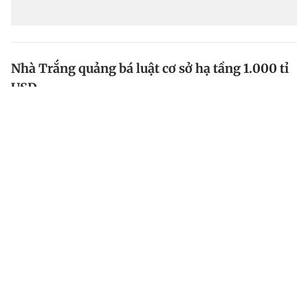
Nhà Trắng quảng bá luật cơ sở hạ tầng 1.000 tỉ
USD
Reuters hôm qua đưa tin Nhà Trắng đang tăng cường
nỗ lực quảng bá luật chi tiêu cơ sở hạ tầng trị giá
1.000 tỉ USD cũng như nỗ lực cải thiện đường sá, cầu
cống, sân bay và giảm lượng khí thải.