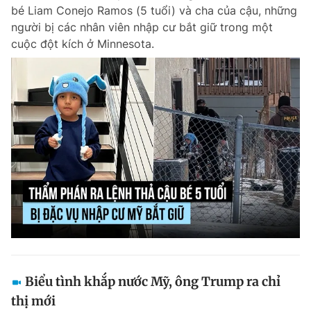
bé Liam Conejo Ramos (5 tuổi) và cha của cậu, những
người bị các nhân viên nhập cư bắt giữ trong một
cuộc đột kích ở Minnesota.
Đọc Thanh Niên trên điện thoại
Theo dõi báo trên
Hotline
Liên hệ quảng cáo
0906 645 777
0908 780 404
Đặt báo
Quảng cáo
RSS
Tòa soạn
Chính sách bảo m
Tổng biên tập: Nguyễn Ngọc Toàn
Phó tổng biên tập thường trực: Hải Thành
Phó tổng biên tập: Lâm Hiếu Dũng
Biểu tình khắp nước Mỹ, ông Trump ra chỉ
Phó tổng biên tập: Trần Việt Hưng
thị mới
Tổng thư ký tòa soạn: Đức Trung