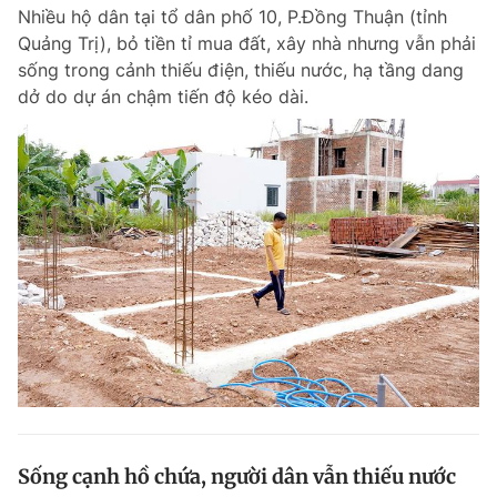
Nhiều hộ dân tại tổ dân phố 10, P.Đồng Thuận (tỉnh
Quảng Trị), bỏ tiền tỉ mua đất, xây nhà nhưng vẫn phải
sống trong cảnh thiếu điện, thiếu nước, hạ tầng dang
Đọc Thanh Niên trên điện thoại
dở do dự án chậm tiến độ kéo dài.
Theo dõi báo trên
Hotline
Liên hệ quảng cáo
0906 645 777
0908 780 404
Đặt báo
Quảng cáo
RSS
Tòa soạn
Chính sách bảo m
Tổng biên tập: Nguyễn Ngọc Toàn
Phó tổng biên tập thường trực: Hải Thành
Phó tổng biên tập: Lâm Hiếu Dũng
Phó tổng biên tập: Trần Việt Hưng
Sống cạnh hồ chứa, người dân vẫn thiếu nước
Tổng thư ký tòa soạn: Đức Trung