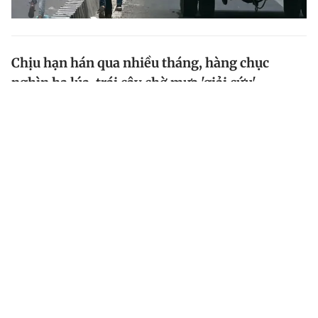
Chịu hạn hán qua nhiều tháng, hàng chục
nghìn ha lúa, trái cây chờ mưa 'giải cứu'
Hàng nghìn ha lúa, rau màu, trái cây ở Tây nguyên,
Trung bộ, Nam bộ đang đối mặt với nguy cơ giảm
năng suất, thậm chí là thiệt hại mất trắng nếu từ nay
đến tháng 5 những khu vực này không có mưa.