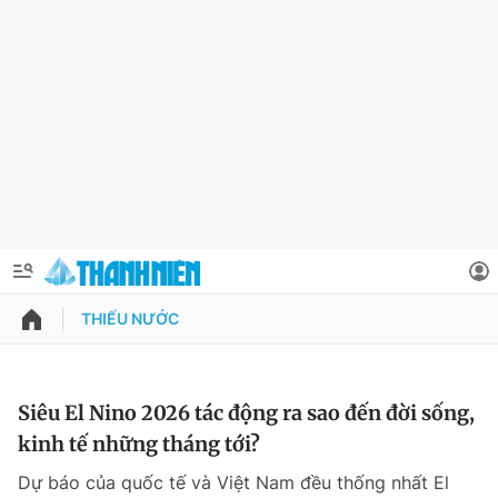
THIẾU NƯỚC
QUẢNG CÁO
ĐẶT BÁO
Thông tin tài khoản
Siêu El Nino 2026 tác động ra sao đến đời sống,
kinh tế những tháng tới?
Đổi mật khẩu
Chuyên mục
Dự báo của quốc tế và Việt Nam đều thống nhất El
Tin đã lưu