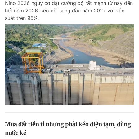
Nino 2026 nguy cơ đạt cường độ rất mạnh từ nay đến
Chuyên mục khác
hết năm 2026, kéo dài sang đầu năm 2027 với xác
Tin đã xem
suất trên 95%.
Chào ngày mới
Tin 24h
Đăng xuất
Tin thị trường
Tin 360
Video
Magazine
Sản phẩm khác
Tiện ích
Bạn cần biết
Thông tin tòa soạn
Liên hệ quảng cáo
Mua đất tiền tỉ nhưng phải kéo điện tạm, dùng
nước ké