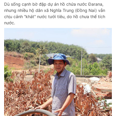
Dù sống cạnh bờ đập dự án hồ chứa nước Đarana,
Giấy phép xuất bản số 110/GP - BTTTT cấp ngày 24.3.2020
© 2003-2026 Bản quyền thuộc về Báo Thanh Niên. Cấm sao chép
nhưng nhiều hộ dân xã Nghĩa Trung (Đồng Nai) vẫn
dưới mọi hình thức nếu không có sự chấp thuận bằng văn bản.
chịu cảnh "khát" nước tưới tiêu, do hồ chưa thể tích
Phát triển bởi ePi Technologies, JSC.
nước.