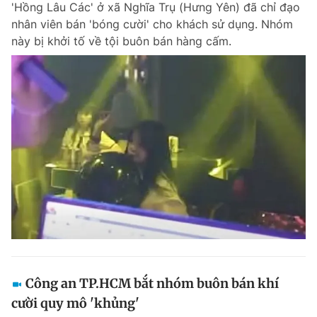
'Hồng Lâu Các' ở xã Nghĩa Trụ (Hưng Yên) đã chỉ đạo
Chuyên mục khác
nhân viên bán 'bóng cười' cho khách sử dụng. Nhóm
Tin đã xem
này bị khởi tố về tội buôn bán hàng cấm.
Chào ngày mới
Tin 24h
Đăng xuất
Tin thị trường
Tin 360
Video
Magazine
Sản phẩm khác
Tiện ích
Bạn cần biết
Thông tin tòa soạn
Liên hệ quảng cáo
Công an TP.HCM bắt nhóm buôn bán khí
cười quy mô 'khủng'