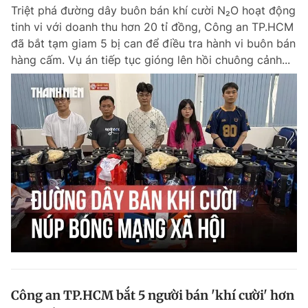
Triệt phá đường dây buôn bán khí cười N₂O hoạt động
tinh vi với doanh thu hơn 20 tỉ đồng, Công an TP.HCM
đã bắt tạm giam 5 bị can để điều tra hành vi buôn bán
Đọc Thanh Niên trên điện thoại
hàng cấm. Vụ án tiếp tục gióng lên hồi chuông cảnh...
Theo dõi báo trên
Hotline
Liên hệ quảng cáo
0906 645 777
0908 780 404
Đặt báo
Quảng cáo
RSS
Tòa soạn
Chính sách bảo m
Tổng biên tập: Nguyễn Ngọc Toàn
Phó tổng biên tập thường trực: Hải Thành
Phó tổng biên tập: Lâm Hiếu Dũng
Phó tổng biên tập: Trần Việt Hưng
Công an TP.HCM bắt 5 người bán 'khí cười' hơn
Tổng thư ký tòa soạn: Đức Trung