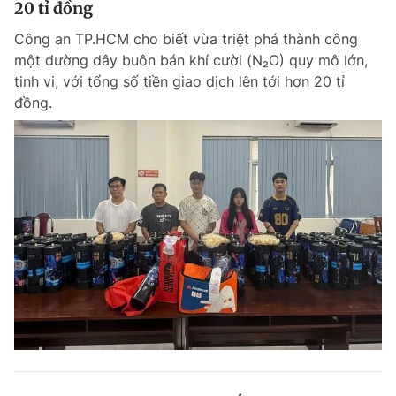
20 tỉ đồng
Giấy phép xuất bản số 110/GP - BTTTT cấp ngày 24.3.2020
© 2003-2026 Bản quyền thuộc về Báo Thanh Niên. Cấm sao chép
Công an TP.HCM cho biết vừa triệt phá thành công
dưới mọi hình thức nếu không có sự chấp thuận bằng văn bản.
một đường dây buôn bán khí cười (N₂O) quy mô lớn,
Phát triển bởi ePi Technologies, JSC.
tinh vi, với tổng số tiền giao dịch lên tới hơn 20 tỉ
đồng.