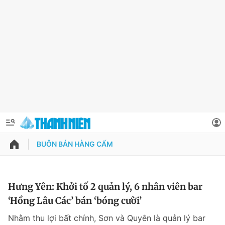
BUÔN BÁN HÀNG CẤM
QUẢNG CÁO
ĐẶT BÁO
Thông tin tài khoản
Hưng Yên: Khởi tố 2 quản lý, 6 nhân viên bar
‘Hồng Lâu Các’ bán ‘bóng cười’
Đổi mật khẩu
Chuyên mục
Nhằm thu lợi bất chính, Sơn và Quyên là quản lý bar
Tin đã lưu