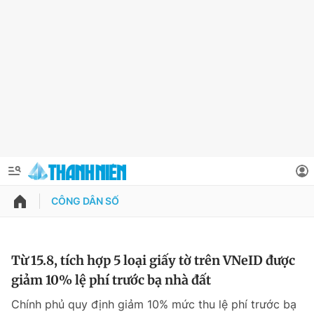
CÔNG DÂN SỐ
QUẢNG CÁO
ĐẶT BÁO
Thông tin tài khoản
Từ 15.8, tích hợp 5 loại giấy tờ trên VNeID được
giảm 10% lệ phí trước bạ nhà đất
Đổi mật khẩu
Chuyên mục
Chính phủ quy định giảm 10% mức thu lệ phí trước bạ
Tin đã lưu