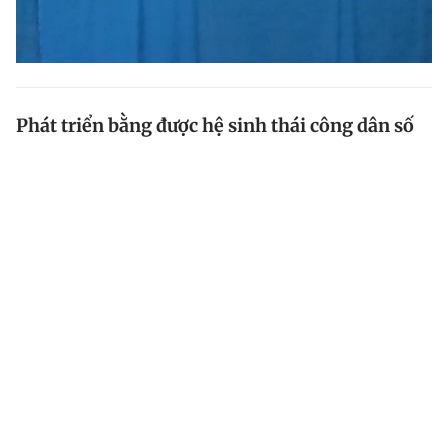
Phát triển bằng được hệ sinh thái công dân số
Hôm qua (9.8), tại Trụ sở Chính phủ, Thủ tướng Phạm
Minh Chính , Chủ tịch Ủy ban Quốc gia về chuyển đổi
số, đã chủ trì hội nghị sơ kết 6 tháng năm 2022 thực
hiện Đề án phát triển ứng dụng dữ liệu dân cư, định...