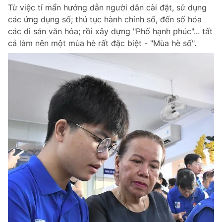
Từ việc tỉ mẩn hướng dẫn người dân cài đặt, sử dụng
các ứng dụng số; thủ tục hành chính số, đến số hóa
các di sản văn hóa; rồi xây dựng "Phố hạnh phúc"... tất
Đọc Thanh Niên trên điện thoại
cả làm nên một mùa hè rất đặc biệt - "Mùa hè số".
Theo dõi báo trên
Hotline
Liên hệ quảng cáo
0906 645 777
0908 780 404
Đặt báo
Quảng cáo
RSS
Tòa soạn
Chính sách bảo m
Tổng biên tập: Nguyễn Ngọc Toàn
Phó tổng biên tập thường trực: Hải Thành
Phó tổng biên tập: Lâm Hiếu Dũng
Phó tổng biên tập: Trần Việt Hưng
Tổng thư ký tòa soạn: Đức Trung