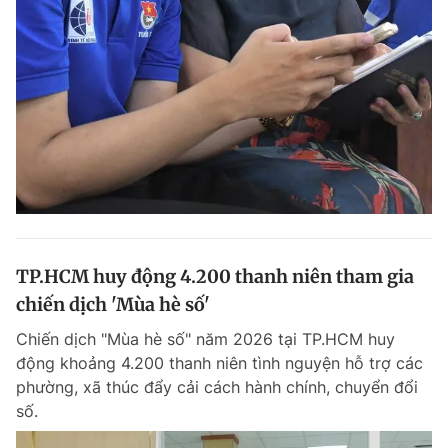
Giấy phép xuất bản số 110/GP - BTTTT cấp ngày 24.3.2020
© 2003-2026 Bản quyền thuộc về Báo Thanh Niên. Cấm sao chép
dưới mọi hình thức nếu không có sự chấp thuận bằng văn bản.
Phát triển bởi ePi Technologies, JSC.
TP.HCM huy động 4.200 thanh niên tham gia
chiến dịch 'Mùa hè số'
Chiến dịch "Mùa hè số" năm 2026 tại TP.HCM huy
động khoảng 4.200 thanh niên tình nguyện hỗ trợ các
phường, xã thúc đẩy cải cách hành chính, chuyển đổi
số.