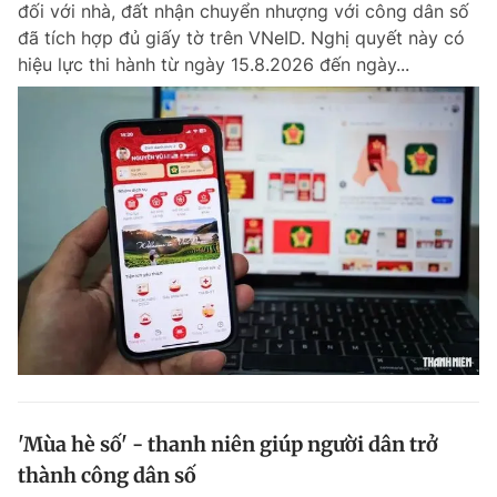
đối với nhà, đất nhận chuyển nhượng với công dân số
Chuyên mục khác
đã tích hợp đủ giấy tờ trên VNeID. Nghị quyết này có
Tin đã xem
hiệu lực thi hành từ ngày 15.8.2026 đến ngày...
Chào ngày mới
Tin 24h
Đăng xuất
Tin thị trường
Tin 360
Video
Magazine
Sản phẩm khác
Tiện ích
Bạn cần biết
Thông tin tòa soạn
Liên hệ quảng cáo
'Mùa hè số' - thanh niên giúp người dân trở
thành công dân số