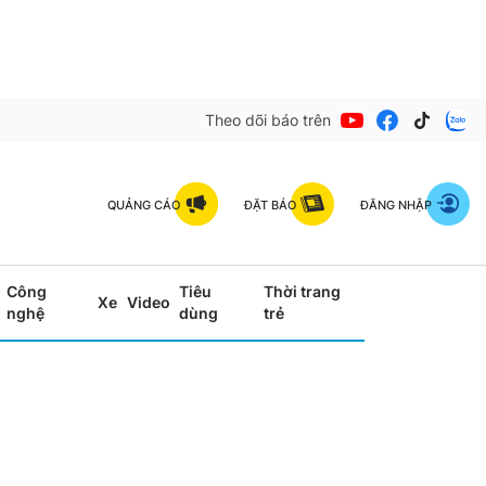
Theo dõi báo trên
QUẢNG CÁO
ĐẶT BÁO
ĐĂNG NHẬP
Công
Tiêu
Thời trang
Xe
Video
nghệ
dùng
trẻ