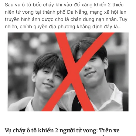
Sau vụ ô tô bốc cháy khi vào đổ xăng khiến 2 thiếu
niên tử vong tại thành phố Đà Nẵng, mạng xã hội lan
truyền hình ảnh được cho là chân dung nạn nhân. Tuy
Đọc Thanh Niên trên điện thoại
nhiên, chính quyền địa phương khẳng định đây là...
Theo dõi báo trên
Hotline
Liên hệ quảng cáo
0906 645 777
0908 780 404
Đặt báo
Quảng cáo
RSS
Tòa soạn
Chính sách bảo m
Tổng biên tập: Nguyễn Ngọc Toàn
Phó tổng biên tập thường trực: Hải Thành
Phó tổng biên tập: Lâm Hiếu Dũng
Phó tổng biên tập: Trần Việt Hưng
Vụ cháy ô tô khiến 2 người tử vong: Trên xe
Tổng thư ký tòa soạn: Đức Trung