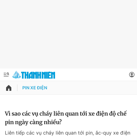
PIN XE ĐIỆN
QUẢNG CÁO
ĐẶT BÁO
Thông tin tài khoản
Vì sao các vụ cháy liên quan tới xe điện độ chế
pin ngày càng nhiều?
Đổi mật khẩu
Chuyên mục
Liên tiếp các vụ cháy liên quan tới pin, ắc-quy xe điện
Tin đã lưu