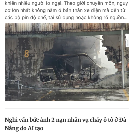
khiến nhiều người lo ngại. Theo giới chuyên môn, nguy
Chuyên mục khác
cơ lớn nhất không nằm ở bản thân xe điện mà đến từ
Tin đã xem
các bộ pin độ chế, tái sử dụng hoặc không rõ nguồn...
Chào ngày mới
Tin 24h
Đăng xuất
Tin thị trường
Tin 360
Video
Magazine
Sản phẩm khác
Tiện ích
Bạn cần biết
Thông tin tòa soạn
Liên hệ quảng cáo
Nghi vấn bức ảnh 2 nạn nhân vụ cháy ô tô ở Đà
Nẵng do AI tạo