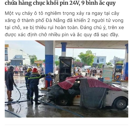
chứa hàng chục khối pin 24V, 9 bình ắc quy
Giấy phép xuất bản số 110/GP - BTTTT cấp ngày 24.3.2020
© 2003-2026 Bản quyền thuộc về Báo Thanh Niên. Cấm sao chép
Một vụ cháy ô tô nghiêm trọng xảy ra ngay tại cây
dưới mọi hình thức nếu không có sự chấp thuận bằng văn bản.
xăng ở thành phố Đà Nẵng đã khiến 2 người tử vong
Phát triển bởi ePi Technologies, JSC.
tại chỗ, xe bị thiêu rụi hoàn toàn. Đáng chú ý, trên xe
được xác định chở nhiều pin và ắc quy đã sạc đầy.