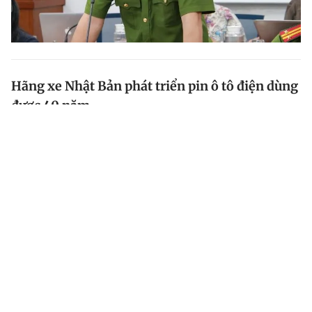
Hãng xe Nhật Bản phát triển pin ô tô điện dùng
được 40 năm
Toyota đặt mục tiêu phát triển pin thể rắn có thể đạt
tuổi thọ khoảng 40 năm đồng thời dung lượng sau mỗi
lần sạc duy trì ở mức 90%, hướng tới độ bền, hiệu suất
và khả năng tái sử dụng trong lĩnh vực ô tô điện.