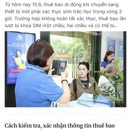
Từ hôm nay 15.6, thuê bao di động khi chuyển sang
thiết bị mới phải xác thực sinh trắc học trong vòng 2
giờ. Trường hợp không hoàn tất xác thực, thuê bao lần
Đọc Thanh Niên trên điện thoại
lượt bị khóa SIM một chiều, hai chiều và có thể bị...
Theo dõi báo trên
Hotline
Liên hệ quảng cáo
0906 645 777
0908 780 404
Đặt báo
Quảng cáo
RSS
Tòa soạn
Chính sách bảo m
Tổng biên tập: Nguyễn Ngọc Toàn
Phó tổng biên tập thường trực: Hải Thành
Phó tổng biên tập: Lâm Hiếu Dũng
Phó tổng biên tập: Trần Việt Hưng
Cách kiểm tra, xác nhận thông tin thuê bao
Tổng thư ký tòa soạn: Đức Trung