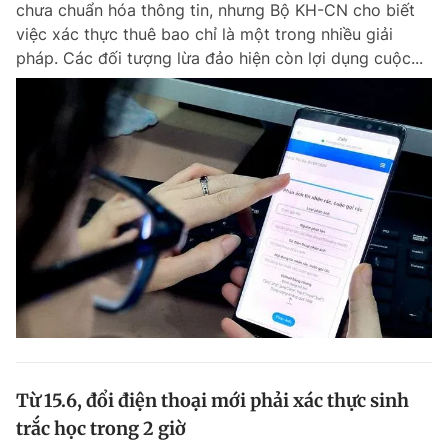
chưa chuẩn hóa thông tin, nhưng Bộ KH-CN cho biết
Chuyên mục khác
việc xác thực thuê bao chỉ là một trong nhiều giải
Tin đã xem
pháp. Các đối tượng lừa đảo hiện còn lợi dụng cuộc...
Chào ngày mới
Tin 24h
Đăng xuất
Tin thị trường
Tin 360
Video
Magazine
Sản phẩm khác
Tiện ích
Bạn cần biết
Thông tin tòa soạn
Liên hệ quảng cáo
Từ 15.6, đổi điện thoại mới phải xác thực sinh
trắc học trong 2 giờ