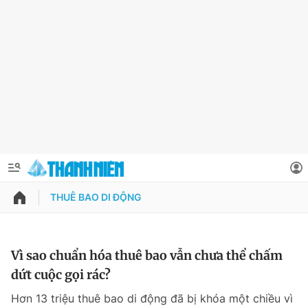
THUÊ BAO DI ĐỘNG
QUẢNG CÁO
ĐẶT BÁO
Thông tin tài khoản
Vì sao chuẩn hóa thuê bao vẫn chưa thể chấm
dứt cuộc gọi rác?
Đổi mật khẩu
Chuyên mục
Hơn 13 triệu thuê bao di động đã bị khóa một chiều vì
Tin đã lưu