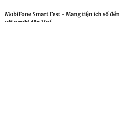
MobiFone Smart Fest - Mang tiện ích số đến
với người dân Huế
Ngày 28.9.2024, người dân Huế đã có một ngày hội
tràn ngập niềm vui và hứng khởi khi tham gia
MobiFone Smart Fest.