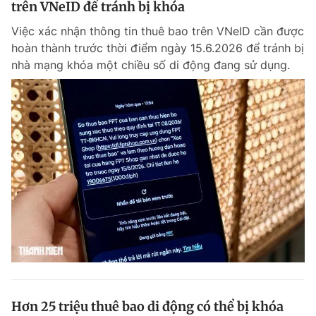
trên VNeID để tránh bị khóa
Giấy phép xuất bản số 110/GP - BTTTT cấp ngày 24.3.2020
© 2003-2026 Bản quyền thuộc về Báo Thanh Niên. Cấm sao chép
Việc xác nhận thông tin thuê bao trên VNeID cần được
dưới mọi hình thức nếu không có sự chấp thuận bằng văn bản.
hoàn thành trước thời điểm ngày 15.6.2026 để tránh bị
Phát triển bởi ePi Technologies, JSC.
nhà mạng khóa một chiều số di động đang sử dụng.
Hơn 25 triệu thuê bao di động có thể bị khóa