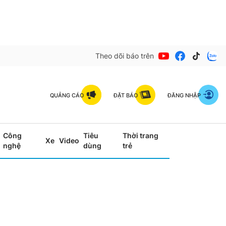
Theo dõi báo trên
QUẢNG CÁO
ĐẶT BÁO
ĐĂNG NHẬP
Công
Tiêu
Thời trang
Xe
Video
nghệ
dùng
trẻ