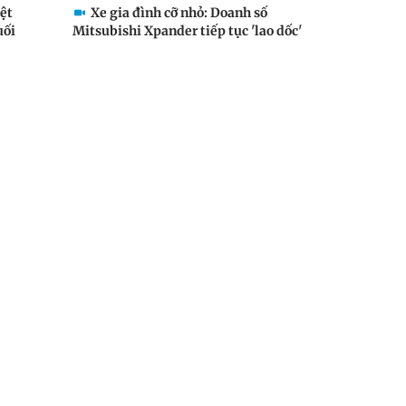
iệt
Xe gia đình cỡ nhỏ: Doanh số
uối
Mitsubishi Xpander tiếp tục 'lao dốc'